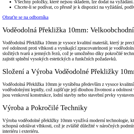
Všechny položky, které nejsou skladem, lze dodat na vyžádání.
Chcete-li se podívat, co přesně je k dispozici na vyžádání, podív
Obraťte se na odborníka
Voděodolná Překližka 10mm: Velkoobchodn
Voděodolná Překližka 10mm je vysoce kvalitní materiál, který je prec
své odolnosti proti vlhkosti a vynikající zpracovatelnosti je voděodo
složitých tvarů a jemných řezů, což je umožněno díky pokročilé tec
zajistit splnění vysokých estetických a funkčních požadavků.
Složení a Výroba Voděodolné Překližky 10
Voděodolná Překližka 10mm je vyráběna především z vysoce kvalitního 
voděodolnými lepidly, což zajišťuje její dlouhou životnost a odolnost
jsou venkovní konstrukce, lodní stavby nebo stavební prvky vystavené
Výroba a Pokročilé Techniky
Výroba voděodolné překližky 10mm využívá moderní technologie, které 
schopná odolávat vlhkosti, což je zvláště důležité v náročných podm
interiéru i exteriéru.