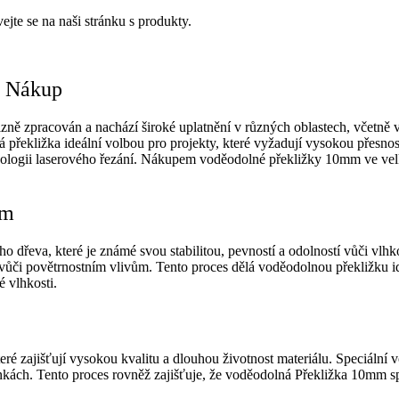
ejte se na naši stránku s produkty.
í Nákup
izně zpracován a nachází široké uplatnění v různých oblastech, včetně
lná překližka ideální volbou pro projekty, které vyžadují vysokou přes
hnologii laserového řezání. Nákupem voděodolné překližky 10mm ve vel
mm
dřeva, které je známé svou stabilitou, pevností a odolností vůči vlhk
 vůči povětrnostním vlivům. Tento proces dělá voděodolnou překližku ide
 vlhkosti.
zajišťují vysokou kvalitu a dlouhou životnost materiálu. Speciální vod
ínkách. Tento proces rovněž zajišťuje, že voděodolná Překližka 10mm sp