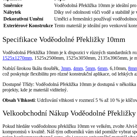
Směrnice
Voděodolná Překližka 10mm je ideální pro v
Nábytek
Díky své odolnosti vůči vodě a stabilitě 
Dekorativní Umění
Umělci a řemeslníci používají voděodolnou
Exteriérové Konstrukce
Tento materiál je ideální pro venkovní kon
Specifikace Voděodolné Překližky 10mm
Voděodolná Překližka 10mm je k dispozici v různých standardních ro
1525х1270mm,
1525х2500mm, 1525х3050mm, 2135х3965mm, je možn
Nabízí širokou škálu tlouštěk,
3mm,
4mm,
5mm,
6mm,
6,10mm,
8mm
což poskytuje flexibilitu pro různé konstrukční aplikace, od lehkých a
Dostupné Třídy: Voděodolná Překližka 10mm je dostupná v několika 
projekty, kde je materiál viditelný.
Obsah Vlhkosti
: Udržování vlhkosti v rozmezí 5 % až 10 % je klíčov
Velkoobchodní Nákup Voděodolné Překližk
Pokud hledáte voděodolnou překližku 10mm ve velkém, zvolte Alvi-b
kompromisů v kvalitě. Náš tým odborníků vám rád pomůže vybrat spec