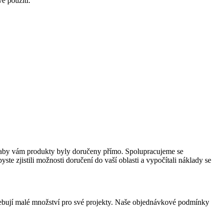
é použití.
k, aby vám produkty byly doručeny přímo. Spolupracujeme se
e zjistili možnosti doručení do vaší oblasti a vypočítali náklady se
otřebují malé množství pro své projekty. Naše objednávkové podmínky