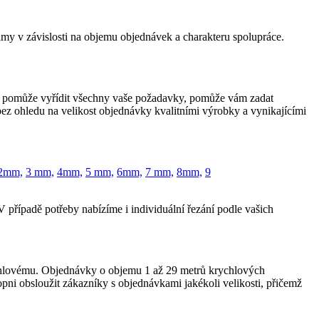
y v závislosti na objemu objednávek a charakteru spolupráce.
 pomůže vyřídit všechny vaše požadavky, pomůže vám zadat
ez ohledu na velikost objednávky kvalitními výrobky a vynikajícími
2mm,
3 mm,
4mm,
5 mm,
6mm,
7 mm,
8mm,
9
 případě potřeby nabízíme i individuální řezání podle vašich
ychlovému. Objednávky o objemu 1 až 29 metrů krychlových
i obsloužit zákazníky s objednávkami jakékoli velikosti, přičemž