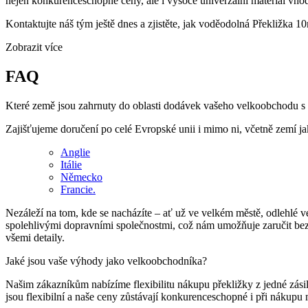
nejen konkurenceschopné ceny, ale i vysoce univerzální materiál vhod
Kontaktujte náš tým ještě dnes a zjistěte, jak voděodolná Překližka 1
Zobrazit více
FAQ
Které země jsou zahrnuty do oblasti dodávek vašeho velkoobchodu s
Zajišťujeme doručení po celé Evropské unii i mimo ni, včetně zemí j
Anglie
Itálie
Německo
Francie.
Nezáleží na tom, kde se nacházíte – ať už ve velkém městě, odlehlé 
spolehlivými dopravními společnostmi, což nám umožňuje zaručit bezpe
všemi detaily.
Jaké jsou vaše výhody jako velkoobchodníka?
Našim zákazníkům nabízíme flexibilitu nákupu překližky z jedné zásil
jsou flexibilní a naše ceny zůstávají konkurenceschopné i při nákupu