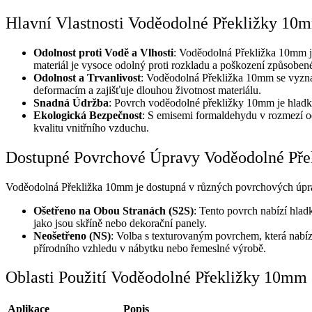
Hlavní Vlastnosti Voděodolné Překližky 10
Odolnost proti Vodě a Vlhosti
: Voděodolná Překližka 10mm je 
materiál je vysoce odolný proti rozkladu a poškození způsoben
Odolnost a Trvanlivost
: Voděodolná Překližka 10mm se vyznaču
deformacím a zajišťuje dlouhou životnost materiálu.
Snadná Údržba
: Povrch voděodolné překližky 10mm je hladký a
Ekologická Bezpečnost
: S emisemi formaldehydu v rozmezí od
kvalitu vnitřního vzduchu.
Dostupné Povrchové Úpravy Voděodolné Př
Voděodolná Překližka 10mm je dostupná v různých povrchových úpr
Ošetřeno na Obou Stranách (S2S)
: Tento povrch nabízí hladk
jako jsou skříně nebo dekorační panely.
Neošetřeno (NS)
: Volba s texturovaným povrchem, která nabízí 
přírodního vzhledu v nábytku nebo řemeslné výrobě.
Oblasti Použití Voděodolné Překližky 10mm
Aplikace
Popis