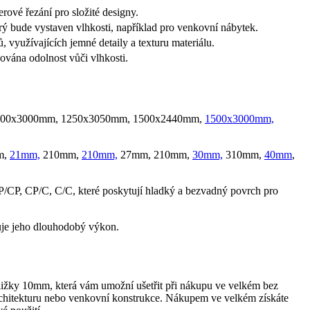
rové řezání pro složité designy.
rý bude vystaven vlhkosti, například pro venkovní nábytek.
využívajících jemné detaily a texturu materiálu.
dována odolnost vůči vlhkosti.
00х3000mm, 1250х3050mm, 1500х2440mm,
1500х3000mm,
m,
21mm,
210mm,
210mm,
27mm, 210mm,
30mm,
310mm,
40mm
,
/CP, CP/C, C/C, které poskytují hladký a bezvadný povrch pro
učuje jeho dlouhodobý výkon.
ižky 10mm, která vám umožní ušetřit při nákupu ve velkém bez
architekturu nebo venkovní konstrukce. Nákupem ve velkém získáte