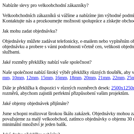
Nabízíte slevy pro velkoobchodní zákazníky?
Velkoobchodních zákazníků si vážíme a nabízíme jim výhodné podmín
Kontaktujte nás a prozkoumejte možnosti spolupráce a získejte obcho
Jak mohu zadat objednávku?
Objednávky můžete zadávat telefonicky, e-mailem nebo vyplněním 
objednávku a probere s vámi podrobnosti včetně cen, velikosti obje
službami.
Jaké rozměry překližky nabízí vaše společnost?
Naše společnost nabízí široký výběr překližky různých tlouštěk, aby
mm,
10mm,
12mm,
15mm,
16mm,
18mm,
20mm,
21mm,
22mm,
25
Dále je překližka k dispozici v různých rozměrech desek:
2500x1250
rozměrů, abychom zajistili perfektní přizpůsobení vašim projektům.
Jaké objemy objednávek přijímáte?
Jsme schopni realizovat širokou škálu zakázek. Objednávky mohou z
považujeme za malý velkoobchod, zatímco objednávky o objemu 30 met
minimální množství je jeden balík.