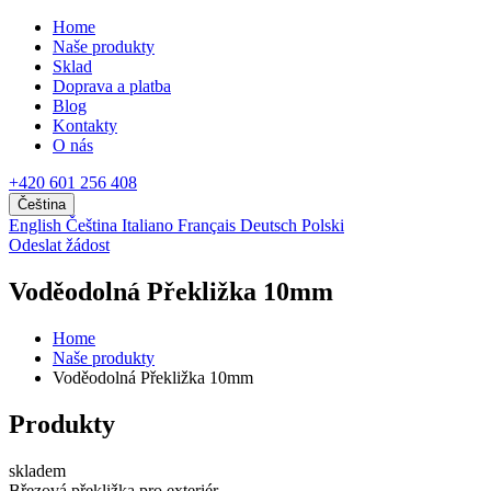
Home
Naše produkty
Sklad
Doprava a platba
Blog
Kontakty
O nás
+420 601 256 408
Čeština
English
Čeština
Italiano
Français
Deutsch
Polski
Odeslat žádost
Voděodolná Překližka 10mm
Home
Naše produkty
Voděodolná Překližka 10mm
Produkty
skladem
Březová překližka pro exteriér