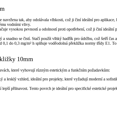
mm
navržena tak, aby odolávala vlhkosti, což ji činí ideální pro aplikace,
ému vodními vlivy.
je vysokou pevností a odolností proti opotřebení, což ji činí ideální 
 snadno se čistí. Stačí použít vlhký hadřík pro údržbu, což šetří čas a
 0,1 do 0,3 mg/m² h splňuje voděodolná překližka normy třídy E1. To j
ekližky 10mm
avách, které vyhovují různým estetickým a funkčním požadavkům:
ý a lesklý vzhled, ideální pro projekty, které vyžadují moderní a sofis
lepší přilnavost. Tento povrch je ideální pro specifické estetické proj