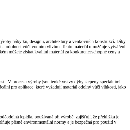
 výroby nábytku, designu, architektury a venkovních konstrukcí. Díky
nost a odolnost vůči vodním vlivům. Tento materiál umožňuje vytváření
kém můžete získat kvalitní materiál za konkurenceschopné ceny a
osti. V procesu výroby jsou tenké vrstvy dýhy slepeny speciálními
ální pro aplikace, které vyžadují materiál odolný vůči vlhkosti, jako
ěodolná lepidla, používaná při výrobě, zajišťují, že překližka je
lňuje přísné environmentální normy a je bezpečná pro použití v