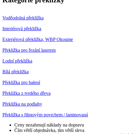
Voděodolná překližka
Interiérová překližka
Exteriérová překližka, WBP Okoume
Překližka pro řezání laserem
Lodní překližka
Bílá překližka
Překližka pro balení
Překližka z tvrdého dřeva
Překližka na podlahy
Překližka s filmovým povrchem / laminovaná
Ceny nezahrnují náklady na dopravu
Čím větší objednávka, tím větší sleva