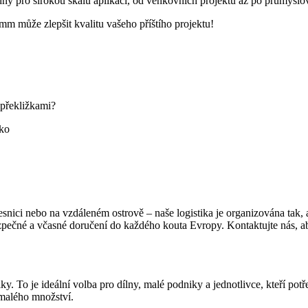
ný pro širokou škálu aplikací, od venkovních projektů až po průmyslov
0mm může zlepšit kvalitu vašeho příštího projektu!
 překližkami?
ako
vesnici nebo na vzdáleném ostrově – naše logistika je organizována ta
čné a včasné doručení do každého kouta Evropy. Kontaktujte nás, abyst
ky. To je ideální volba pro dílny, malé podniky a jednotlivce, kteří p
 malého množství.