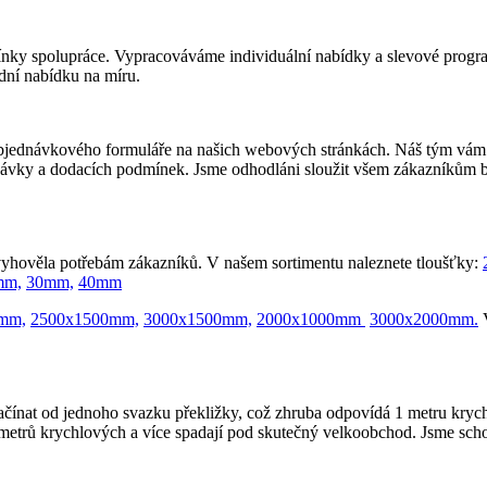
ky spolupráce. Vypracováváme individuální nabídky a slevové program
dní nabídku na míru.
objednávkového formuláře na našich webových stránkách. Náš tým vám
dnávky a dodacích podmínek. Jsme odhodláni sloužit všem zákazníkům b
 vyhověla potřebám zákazníků. V našem sortimentu naleznete tloušťky:
mm,
30mm,
40mm
mm,
2500x1500mm,
3000x1500mm,
2000x1000mm
3000x2000mm.
V
ačínat od jednoho svazku překližky, což zhruba odpovídá 1 metru kr
rů krychlových a více spadají pod skutečný velkoobchod. Jsme schopn