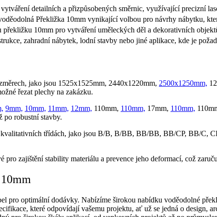
ytváření detailních a přizpůsobených směrnic, využívající precizní lase
je voděodolná Překližka 10mm vynikající volbou pro návrhy nábytku, kte
 překližku 10mm pro vytváření uměleckých děl a dekorativních objektů, 
strukce, zahradní nábytek, lodní stavby nebo jiné aplikace, kde je poža
změrech, jako jsou
1525x1525mm, 2440x1220mm,
2500х1250mm,
12
é řezat plechy na zakázku.
,
9mm,
10mm,
11mm,
12mm,
110mm,
110mm,
17mm,
110mm,
110m
ž po robustní stavby.
kvalitativních třídách, jako jsou В/В, В/ВВ, ВВ/ВВ, ВB/CP, BB/C, CP
é pro zajištění stability materiálu a prevence jeho deformací, což zar
y 10mm
el pro optimální dodávky. Nabízíme širokou nabídku voděodolné překl
ifikace, které odpovídají vašemu projektu, ať už se jedná o design, 