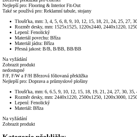
Nejlepší pro:
Flooring & Interior Fit-Out
Také se používá pro:
Reklamní tabule, stojany
Tloušťka, mm:
3, 4, 5, 6, 8, 9, 10, 12, 15, 18, 21, 24, 25, 27, 3
Rozměr desky, mm:
1525x1525, 1220x2440, 2440x1220, 125
Lepení:
Fenolický
Materiál povrchu:
Bříza
Materiál jádra:
Bříza
Přesná jakost:
B/B, B/BB, BB/BB
Na vyžádání
Zobrazit produkt
nedostupné
F/F, F/W a F/H Březová fóliovaná překližka
Nejlepší pro:
Doprava a průmyslové plošiny
Tloušťka, mm:
6, 6.5, 9, 10, 12, 15, 18, 19, 21, 24, 27, 30, 35,
Rozměr desky, mm:
2440х1220, 2500х1250, 1200х3000, 1250
Lepení:
Fenolický
Materiál:
Bříza
Na vyžádání
Zobrazit produkt
Kategorie překližky