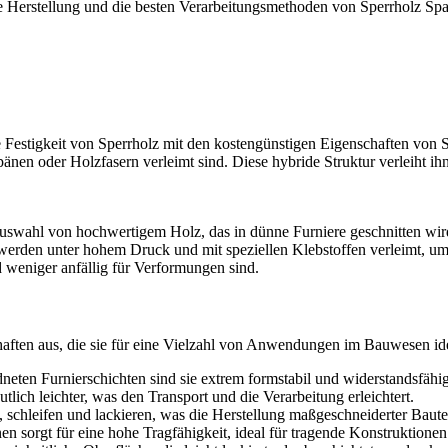
ie Herstellung und die besten Verarbeitungsmethoden von Sperrholz Spa
die Festigkeit von Sperrholz mit den kostengünstigen Eigenschaften von
änen oder Holzfasern verleimt sind. Diese hybride Struktur verleiht ihn
Auswahl von hochwertigem Holz, das in dünne Furniere geschnitten wi
rden unter hohem Druck und mit speziellen Klebstoffen verleimt, um ei
d weniger anfällig für Verformungen sind.
haften aus, die sie für eine Vielzahl von Anwendungen im Bauwesen i
eten Furnierschichten sind sie extrem formstabil und widerstandsfäh
lich leichter, was den Transport und die Verarbeitung erleichtert.
n, schleifen und lackieren, was die Herstellung maßgeschneiderter Bauteil
 sorgt für eine hohe Tragfähigkeit, ideal für tragende Konstruktionen