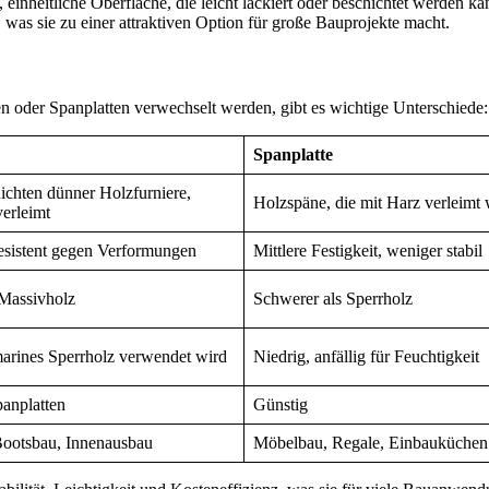
 einheitliche Oberfläche, die leicht lackiert oder beschichtet werden ka
n, was sie zu einer attraktiven Option für große Bauprojekte macht.
n oder Spanplatten verwechselt werden, gibt es wichtige Unterschiede:
Spanplatte
ichten dünner Holzfurniere,
Holzspäne, die mit Harz verleimt
erleimt
esistent gegen Verformungen
Mittlere Festigkeit, weniger stabil
 Massivholz
Schwerer als Sperrholz
arines Sperrholz verwendet wird
Niedrig, anfällig für Feuchtigkeit
panplatten
Günstig
ootsbau, Innenausbau
Möbelbau, Regale, Einbauküchen