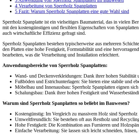
3
Anwendung von Sperrholz Spanplatten im Bauwesen
4
Verarbeitung von Sperrholz Spanplatten
5
Fazit: Warum Sperrholz Spanplatten eine gute Wahl sind
Sperrholz Spanplatte ist ein vielseitiges Baumaterial, das in vielen B
mit den kostengünstigen und flexiblen Eigenschaften von Spanplatten.
auch wirtschaftliche Effizienz gefragt sind.
Sperrholz Spanplatten bestehen typischerweise aus mehreren Schicht
den Platten eine hohe Festigkeit, Formstabilität und eine hervorragen
bearbeiten, was die Verarbeitung und Installation erleichtert.
Anwendungsbereiche von Sperrholz Spanplatten:
Wand- und Deckenverkleidungen: Dank ihrer hohen Stabilität u
Fußböden und Estrichunterlagen: Sie bieten eine stabile und 
Möbelbau und Innenausbau: Sperrholz Spanplatten eignen sich 
Schalungsbau: Dank ihrer hohen Festigkeit und Wasserbeständi
Warum sind Sperrholz Spanplatten so beliebt im Bauwesen?
Kostengünstig: Im Vergleich zu massivem Holz sind Sperrholz Sp
Umweltfreundlich: Sie bestehen oft aus Restholz und Recycling
Hohe Festigkeit: Die Kombination aus Furnieren und Holzspänen
Einfache Verarbeitung: Sie lassen sich leicht schneiden, fräsen,