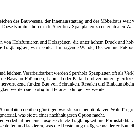
ereichen des Bauwesens, der Innenausstattung und des Möbelbaus weit ver
 Diese Kombination macht Sperrholz Spanplatten zu einer idealen Wahl f
en von Holzfurnieren und Holzspänen, die unter hohem Druck und hoher
de Tragfähigkeit, was sie ideal für tragende Wände, Decken und Fußböden
nd leichten Verarbeitbarkeit werden Sperrholz Spanplatten oft als Ver
ebene Basis für Fußböden, Laminat oder Parkett und verhindern gleich
hervorragend für den Bau von Schränken, Regalen und Einbaumöbeln, da
gkeit werden sie häufig für Betonschalungen verwendet.
anplatten deutlich günstiger, was sie zu einer attraktiven Wahl für g
material, was sie zu einer nachhaltigeren Option macht.
 verleiht ihnen eine ausgezeichnete Tragfähigkeit und Formstabilität.
 schleifen und lackieren, was die Herstellung maßgeschneiderter Bauteile