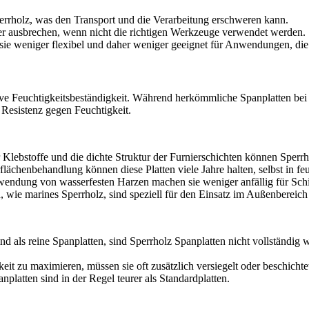
perrholz, was den Transport und die Verarbeitung erschweren kann.
r ausbrechen, wenn nicht die richtigen Werkzeuge verwendet werden.
sie weniger flexibel und daher weniger geeignet für Anwendungen, die
lative Feuchtigkeitsbeständigkeit. Während herkömmliche Spanplatten be
 Resistenz gegen Feuchtigkeit.
lebstoffe und die dichte Struktur der Furnierschichten können Sperrhol
flächenbehandlung können diese Platten viele Jahre halten, selbst in 
wendung von wasserfesten Harzen machen sie weniger anfällig für Schi
 wie marines Sperrholz, sind speziell für den Einsatz im Außenberei
d als reine Spanplatten, sind Sperrholz Spanplatten nicht vollständig
it zu maximieren, müssen sie oft zusätzlich versiegelt oder beschichte
latten sind in der Regel teurer als Standardplatten.