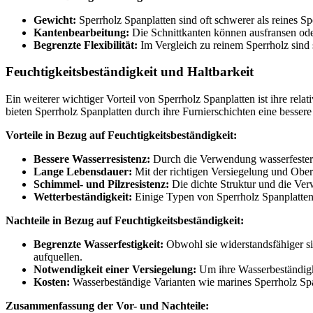
Gewicht:
Sperrholz Spanplatten sind oft schwerer als reines S
Kantenbearbeitung:
Die Schnittkanten können ausfransen ode
Begrenzte Flexibilität:
Im Vergleich zu reinem Sperrholz sind 
Feuchtigkeitsbeständigkeit und Haltbarkeit
Ein weiterer wichtiger Vorteil von Sperrholz Spanplatten ist ihre re
bieten Sperrholz Spanplatten durch ihre Furnierschichten eine bessere
Vorteile in Bezug auf Feuchtigkeitsbeständigkeit:
Bessere Wasserresistenz:
Durch die Verwendung wasserfester K
Lange Lebensdauer:
Mit der richtigen Versiegelung und Ober
Schimmel- und Pilzresistenz:
Die dichte Struktur und die Ver
Wetterbeständigkeit:
Einige Typen von Sperrholz Spanplatten,
Nachteile in Bezug auf Feuchtigkeitsbeständigkeit:
Begrenzte Wasserfestigkeit:
Obwohl sie widerstandsfähiger sin
aufquellen.
Notwendigkeit einer Versiegelung:
Um ihre Wasserbeständigke
Kosten:
Wasserbeständige Varianten wie marines Sperrholz Spanp
Zusammenfassung der Vor- und Nachteile: