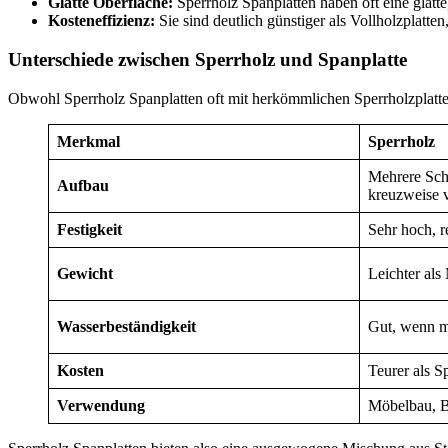
Glatte Oberfläche:
Sperrholz Spanplatten haben oft eine glatte,
Kosteneffizienz:
Sie sind deutlich günstiger als Vollholzplatte
Unterschiede zwischen Sperrholz und Spanplatte
Obwohl Sperrholz Spanplatten oft mit herkömmlichen Sperrholzplatte
Merkmal
Sperrholz
Mehrere Sch
Aufbau
kreuzweise v
Festigkeit
Sehr hoch, r
Gewicht
Leichter als
Wasserbeständigkeit
Gut, wenn m
Kosten
Teurer als S
Verwendung
Möbelbau, B