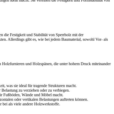
ngen ideal macht. Sie vereinen die Festigkeit und Formstabilität von
die Festigkeit und Stabilität von Sperrholz mit der
kten. Allerdings gibt es, wie bei jedem Baumaterial, sowohl Vor- als
 von Holzfurnieren und Holzspänen, die unter hohem Druck miteinander
t, was sie ideal für tragende Strukturen macht.
 Belastung zu verziehen oder zu verbiegen.
l für Fußböden, Wände und Möbel macht.
izontalen oder vertikalen Belastungen auftreten können.
 bei als viele andere Holzwerkstoffe.