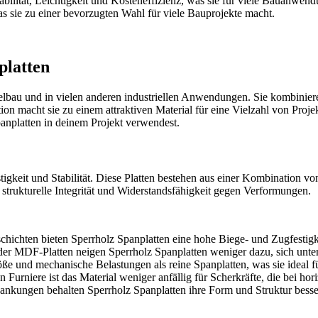
ilität, Leichtigkeit und Kosteneffizienz, was sie für viele Bauanwendu
s sie zu einer bevorzugten Wahl für viele Bauprojekte macht.
platten
bau und in vielen anderen industriellen Anwendungen. Sie kombinieren 
ion macht sie zu einem attraktiven Material für eine Vielzahl von Proje
panplatten in deinem Projekt verwendest.
estigkeit und Stabilität. Diese Platten bestehen aus einer Kombination
 strukturelle Integrität und Widerstandsfähigkeit gegen Verformungen.
hichten bieten Sperrholz Spanplatten eine hohe Biege- und Zugfestigkei
er MDF-Platten neigen Sperrholz Spanplatten weniger dazu, sich unter
töße und mechanische Belastungen als reine Spanplatten, was sie idea
urniere ist das Material weniger anfällig für Scherkräfte, die bei hor
ankungen behalten Sperrholz Spanplatten ihre Form und Struktur besser