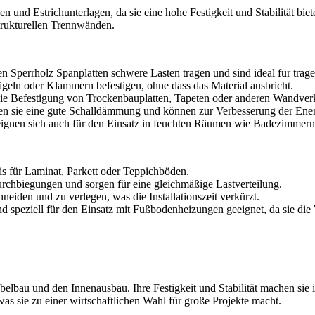
 und Estrichunterlagen, da sie eine hohe Festigkeit und Stabilität bi
strukturellen Trennwänden.
en Sperrholz Spanplatten schwere Lasten tragen und sind ideal für tra
ägeln oder Klammern befestigen, ohne dass das Material ausbricht.
 die Befestigung von Trockenbauplatten, Tapeten oder anderen Wandver
ten sie eine gute Schalldämmung und können zur Verbesserung der Ener
 eignen sich auch für den Einsatz in feuchten Räumen wie Badezimmer
is für Laminat, Parkett oder Teppichböden.
rchbiegungen und sorgen für eine gleichmäßige Lastverteilung.
neiden und zu verlegen, was die Installationszeit verkürzt.
nd speziell für den Einsatz mit Fußbodenheizungen geeignet, da sie die
elbau und den Innenausbau. Ihre Festigkeit und Stabilität machen sie 
as sie zu einer wirtschaftlichen Wahl für große Projekte macht.