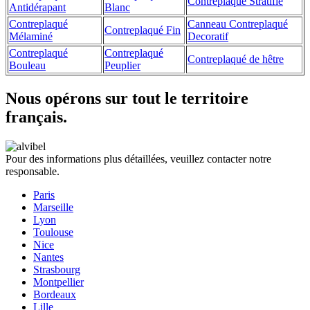
Contreplaqué Stratifié
Antidérapant
Blanc
Contreplaqué
Canneau Contreplaqué
Contreplaqué Fin
Mélaminé
Decoratif
Contreplaqué
Contreplaqué
Contreplaqué de hêtre
Bouleau
Peuplier
Nous opérons sur tout le territoire
français.
Pour des informations plus détaillées, veuillez contacter notre
responsable.
Paris
Marseille
Lyon
Toulouse
Nice
Nantes
Strasbourg
Montpellier
Bordeaux
Lille