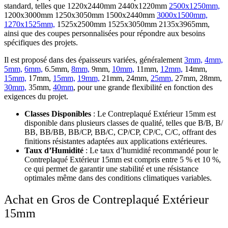
standard, telles que
1220х2440mm 2440х1220mm
2500x1250mm,
1200х3000mm 1250х3050mm 1500х2440mm
3000x1500mm,
1270x1525mm,
1525х2500mm 1525х3050mm 2135х3965mm
,
ainsi que des coupes personnalisées pour répondre aux besoins
spécifiques des projets.
Il est proposé dans des épaisseurs variées, généralement
3mm,
4mm,
5mm,
6mm,
6.5mm,
8mm,
9mm,
10mm,
11mm,
12mm,
14mm,
15mm,
17mm,
15mm,
19mm,
21mm, 24mm,
25mm,
27mm, 28mm,
30mm,
35mm,
40mm
, pour une grande flexibilité en fonction des
exigences du projet.
Classes Disponibles
: Le Contreplaqué Extérieur 15mm est
disponible dans plusieurs classes de qualité, telles que
В/В, В/
ВВ, ВВ/ВВ, ВB/CP, BB/C, CP/CP, CP/C, C/C
, offrant des
finitions résistantes adaptées aux applications extérieures.
Taux d’Humidité
: Le taux d’humidité recommandé pour le
Contreplaqué Extérieur 15mm est compris entre 5 % et 10 %,
ce qui permet de garantir une stabilité et une résistance
optimales même dans des conditions climatiques variables.
Achat en Gros de Contreplaqué Extérieur
15mm