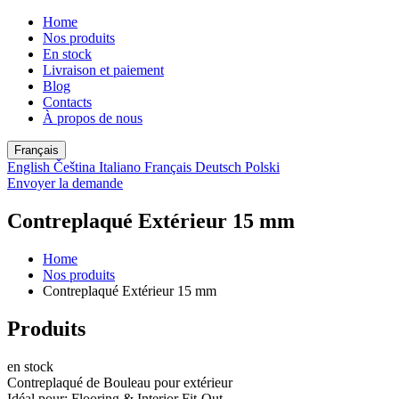
Home
Nos produits
En stock
Livraison et paiement
Blog
Contacts
À propos de nous
Français
English
Čeština
Italiano
Français
Deutsch
Polski
Envoyer la demande
Contreplaqué Extérieur 15 mm
Home
Nos produits
Contreplaqué Extérieur 15 mm
Produits
en stock
Contreplaqué de Bouleau pour extérieur
Idéal pour:
Flooring & Interior Fit-Out