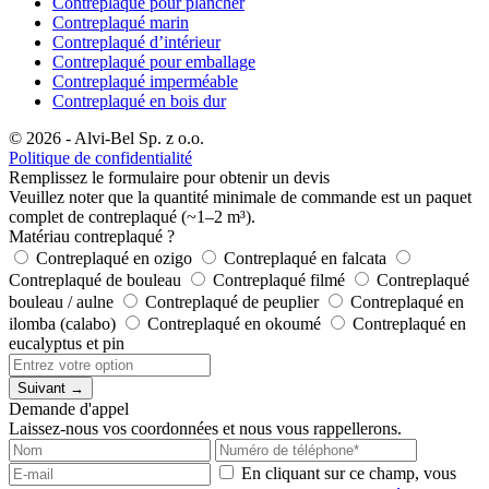
Contreplaqué pour plancher
Contreplaqué marin
Contreplaqué d’intérieur
Contreplaqué pour emballage
Contreplaqué imperméable
Contreplaqué en bois dur
© 2026 - Alvi-Bel Sp. z o.o.
Politique de confidentialité
Remplissez le formulaire pour obtenir un devis
Veuillez noter que la quantité minimale de commande est un paquet
complet de contreplaqué (~1–2 m³).
Matériau contreplaqué ?
Contreplaqué en ozigo
Contreplaqué en falcata
Contreplaqué de bouleau
Contreplaqué filmé
Contreplaqué
bouleau / aulne
Contreplaqué de peuplier
Contreplaqué en
ilomba (calabo)
Contreplaqué en okoumé
Contreplaqué en
eucalyptus et pin
Suivant →
Demande d'appel
Laissez-nous vos coordonnées et nous vous rappellerons.
En cliquant sur ce champ, vous