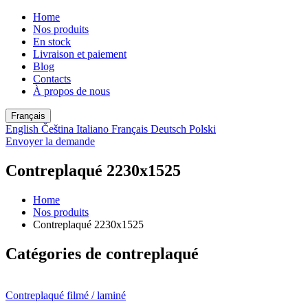
Home
Nos produits
En stock
Livraison et paiement
Blog
Contacts
À propos de nous
Français
English
Čeština
Italiano
Français
Deutsch
Polski
Envoyer la demande
Contreplaqué 2230х1525
Home
Nos produits
Contreplaqué 2230х1525
Catégories de contreplaqué
Contreplaqué filmé / laminé