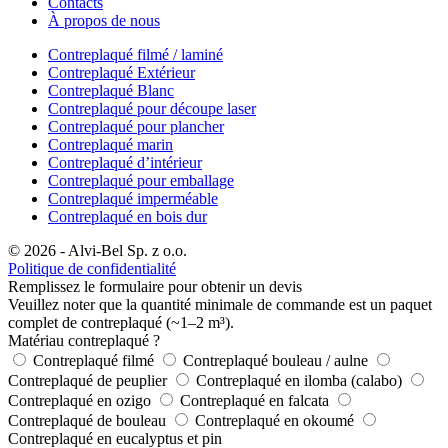
Contacts
À propos de nous
Contreplaqué filmé / laminé
Contreplaqué Extérieur
Contreplaqué Blanc
Contreplaqué pour découpe laser
Contreplaqué pour plancher
Contreplaqué marin
Contreplaqué d’intérieur
Contreplaqué pour emballage
Contreplaqué imperméable
Contreplaqué en bois dur
© 2026 - Alvi-Bel Sp. z o.o.
Politique de confidentialité
Remplissez le formulaire pour obtenir un devis
Veuillez noter que la quantité minimale de commande est un paquet
complet de contreplaqué (~1–2 m³).
Matériau contreplaqué ?
Contreplaqué filmé
Contreplaqué bouleau / aulne
Contreplaqué de peuplier
Contreplaqué en ilomba (calabo)
Contreplaqué en ozigo
Contreplaqué en falcata
Contreplaqué de bouleau
Contreplaqué en okoumé
Contreplaqué en eucalyptus et pin