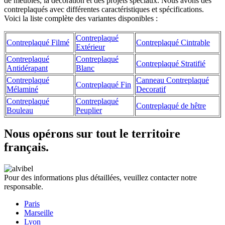
de meubles, la décoration et des projets spéciaux. Nous avons des
contreplaqués avec différentes caractéristiques et spécifications.
Voici la liste complète des variantes disponibles :
Contreplaqué
Contreplaqué Filmé
Contreplaqué Cintrable
Extérieur
Contreplaqué
Contreplaqué
Contreplaqué Stratifié
Antidérapant
Blanc
Contreplaqué
Canneau Contreplaqué
Contreplaqué Fin
Mélaminé
Decoratif
Contreplaqué
Contreplaqué
Contreplaqué de hêtre
Bouleau
Peuplier
Nous opérons sur tout le territoire
français.
Pour des informations plus détaillées, veuillez contacter notre
responsable.
Paris
Marseille
Lyon