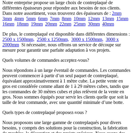
Notre entreprise propose un large choix de contreplaqué de
différentes épaisseurs pour répondre aux besoins de nos clients.
Dans notre assortiment, vous trouverez des épaisseurs de :
2mm
3mm
4mm
5mm
6mm
7mm
8mm
10mm
12mm
13mm
15mm
16mm
18mm
19mm
20mm
22mm
25mm
30mm
40mm
De plus, le contreplaqué est disponible dans différentes dimensions :
2500 x 1500mm,
2500 x 1250mm,
3000 x 1500mm,
3000 x
2000mm
Si nécessaire, nous offrons un service de découpe sur
mesure pour garantir une parfaite adaptation à vos projets.
Quels volumes de commandes acceptez-vous?
Nous répondons à un large éventail de commandes. Les commandes
peuvent commencer à partir d’un seul paquet de contreplaqué,
équivalant approximativement à 1 mètre cube. La petite vente en
gros est considérée comme allant de 1 à 29 mètres cubes, tandis que
les commandes de 30 mètres cubes et plus relèvent de la vente en
gros. Nous sommes équipés pour servir les clients quelle que soit la
taille de leur commande, avec une quantité minimale d’une botte.
Quels types de contreplaqué proposez-vous ?
Nous proposons une large gamme de contreplaqués pour divers
besoins, y compris des solutions pour la construction, la fabrication