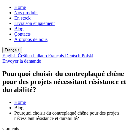
Home
Nos produits
En stock
Livraison et paiement
Blog
Contacts
À propos de nous
Français
English
Čeština
Italiano
Français
Deutsch
Polski
Envoyer la demande
Pourquoi choisir du contreplaqué chêne
pour des projets nécessitant résistance et
durabilité?
Home
Blog
Pourquoi choisir du contreplaqué chêne pour des projets
nécessitant résistance et durabilité?
Contents