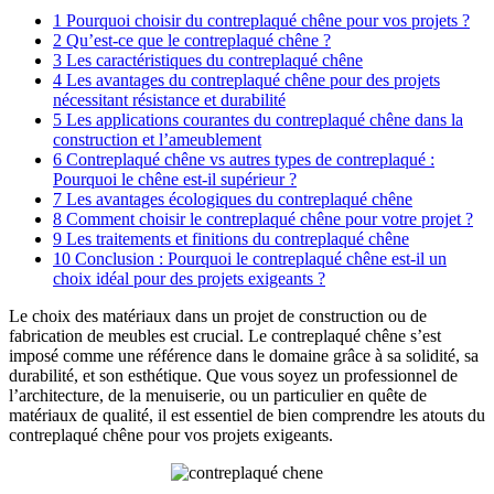
1
Pourquoi choisir du contreplaqué chêne pour vos projets ?
2
Qu’est-ce que le contreplaqué chêne ?
3
Les caractéristiques du contreplaqué chêne
4
Les avantages du contreplaqué chêne pour des projets
nécessitant résistance et durabilité
5
Les applications courantes du contreplaqué chêne dans la
construction et l’ameublement
6
Contreplaqué chêne vs autres types de contreplaqué :
Pourquoi le chêne est-il supérieur ?
7
Les avantages écologiques du contreplaqué chêne
8
Comment choisir le contreplaqué chêne pour votre projet ?
9
Les traitements et finitions du contreplaqué chêne
10
Conclusion : Pourquoi le contreplaqué chêne est-il un
choix idéal pour des projets exigeants ?
Le choix des matériaux dans un projet de construction ou de
fabrication de meubles est crucial. Le contreplaqué chêne s’est
imposé comme une référence dans le domaine grâce à sa solidité, sa
durabilité, et son esthétique. Que vous soyez un professionnel de
l’architecture, de la menuiserie, ou un particulier en quête de
matériaux de qualité, il est essentiel de bien comprendre les atouts du
contreplaqué chêne pour vos projets exigeants.