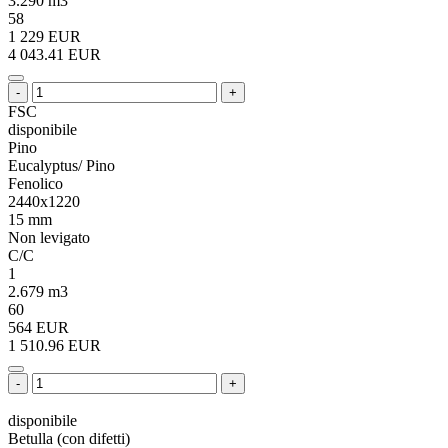
3.290 m3
58
1 229 EUR
4 043.41 EUR
-
+
FSC
disponibile
Pino
Eucalyptus/ Pino
Fenolico
2440x1220
15 mm
Non levigato
C/C
1
2.679 m3
60
564 EUR
1 510.96 EUR
-
+
disponibile
Betulla (con difetti)