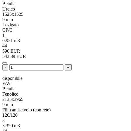
Betulla
Ureico
1525x1525
9 mm
Levigato
CP/C
1
0.921 m3
44
590 EUR
543.39 EUR
-
+
disponibile
F/W
Betulla
Fenolico
2135x3965
9 mm
Film antiscivolo (con rete)
120/120
3
3.350 m3
44