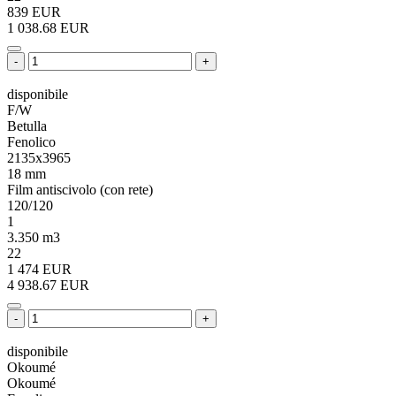
839 EUR
1 038.68 EUR
-
+
disponibile
F/W
Betulla
Fenolico
2135x3965
18 mm
Film antiscivolo (con rete)
120/120
1
3.350 m3
22
1 474 EUR
4 938.67 EUR
-
+
disponibile
Okoumé
Okoumé