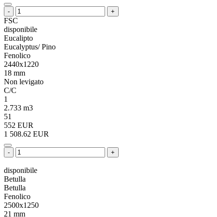
-
+
FSC
disponibile
Eucalipto
Eucalyptus/ Pino
Fenolico
2440x1220
18 mm
Non levigato
C/C
1
2.733 m3
51
552 EUR
1 508.62 EUR
-
+
disponibile
Betulla
Betulla
Fenolico
2500x1250
21 mm