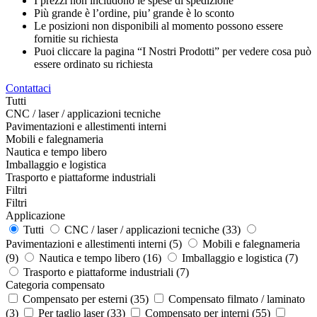
I prezzi non includono le spese di spedizione
Più grande è l’ordine, piu’ grande è lo sconto
Le posizioni non disponibili al momento possono essere
fornitie su richiesta
Puoi cliccare la pagina “I Nostri Prodotti” per vedere cosa può
essere ordinato su richiesta
Contattaci
Tutti
CNC / laser / applicazioni tecniche
Pavimentazioni e allestimenti interni
Mobili e falegnameria
Nautica e tempo libero
Imballaggio e logistica
Trasporto e piattaforme industriali
Filtri
Filtri
Applicazione
Tutti
CNC / laser / applicazioni tecniche
(33)
Pavimentazioni e allestimenti interni
(5)
Mobili e falegnameria
(9)
Nautica e tempo libero
(16)
Imballaggio e logistica
(7)
Trasporto e piattaforme industriali
(7)
Categoria compensato
Compensato per esterni
(35)
Compensato filmato / laminato
(3)
Per taglio laser
(33)
Compensato per interni
(55)