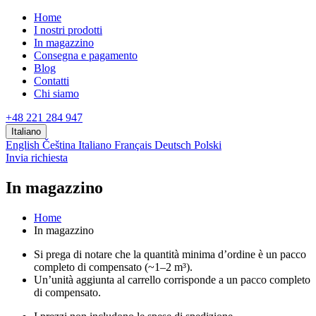
Home
I nostri prodotti
In magazzino
Consegna e pagamento
Blog
Contatti
Chi siamo
+48 221 284 947
Italiano
English
Čeština
Italiano
Français
Deutsch
Polski
Invia richiesta
In magazzino
Home
In magazzino
Si prega di notare che la quantità minima d’ordine è un pacco
completo di compensato (~1–2 m³).
Un’unità aggiunta al carrello corrisponde a un pacco completo
di compensato.