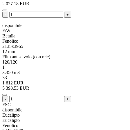
2 027.18 EUR
-
+
disponibile
F/W
Betulla
Fenolico
2135x3965
12 mm
Film antiscivolo (con rete)
120/120
1
3.350 m3
33
1 612 EUR
5 398.53 EUR
-
+
FSC
disponibile
Eucalipto
Eucalipto
Fenolico