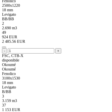
Fenolico
2500x1220
18 mm
Levigato
BB/BB
2
2.690 m3
49
924 EUR
2 485.56 EUR
-
+
FSC, CTB-X
disponibile
Okoumé
Okoumé
Fenolico
3100x1530
18 mm
Levigato
B/BB
3
3.159 m3
37
1 153 EUR