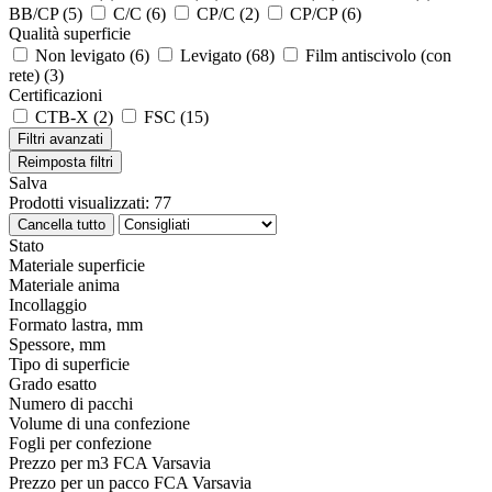
BB/CP
(5)
C/C
(6)
CP/C
(2)
CP/CP
(6)
Qualità superficie
Non levigato
(6)
Levigato
(68)
Film antiscivolo (con
rete)
(3)
Certificazioni
CTB-X
(2)
FSC
(15)
Filtri avanzati
Reimposta filtri
Salva
Prodotti visualizzati:
77
Cancella tutto
Stato
Materiale superficie
Materiale anima
Incollaggio
Formato lastra, mm
Spessore, mm
Tipo di superficie
Grado esatto
Numero di pacchi
Volume di una confezione
Fogli per confezione
Prezzo per m3 FCA Varsavia
Prezzo per un pacco FCA Varsavia