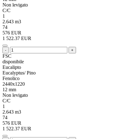
Non levigato
C/C
1
2.643 m3
74
576 EUR
1 522.37 EUR
-
+
FSC
disponibile
Eucalipto
Eucalyptus/ Pino
Fenolico
2440x1220
12 mm
Non levigato
C/C
1
2.643 m3
74
576 EUR
1 522.37 EUR