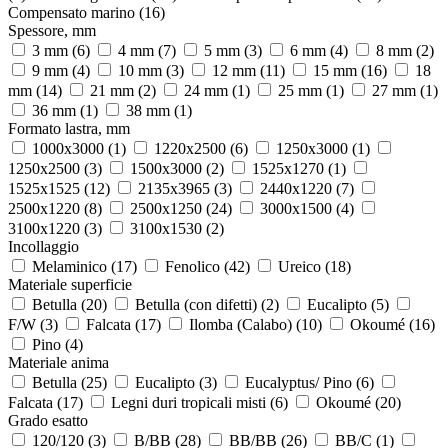
Compensato marino
(16)
Spessore, mm
3 mm
(6)
4 mm
(7)
5 mm
(3)
6 mm
(4)
8 mm
(2)
9 mm
(4)
10 mm
(3)
12 mm
(11)
15 mm
(16)
18
mm
(14)
21 mm
(2)
24 mm
(1)
25 mm
(1)
27 mm
(1)
36 mm
(1)
38 mm
(1)
Formato lastra, mm
1000x3000
(1)
1220х2500
(6)
1250x3000
(1)
1250х2500
(3)
1500x3000
(2)
1525x1270
(1)
1525x1525
(12)
2135x3965
(3)
2440x1220
(7)
2500x1220
(8)
2500x1250
(24)
3000x1500
(4)
3100x1220
(3)
3100x1530
(2)
Incollaggio
Melaminico
(17)
Fenolico
(42)
Ureico
(18)
Materiale superficie
Betulla
(20)
Betulla (con difetti)
(2)
Eucalipto
(5)
F/W
(3)
Falcata
(17)
Ilomba (Calabo)
(10)
Okoumé
(16)
Pino
(4)
Materiale anima
Betulla
(25)
Eucalipto
(3)
Eucalyptus/ Pino
(6)
Falcata
(17)
Legni duri tropicali misti
(6)
Okoumé
(20)
Grado esatto
120/120
(3)
B/BB
(28)
BB/BB
(26)
BB/C
(1)