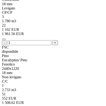
18 mm
Levigato
CP/CP
3
1.780 m3
22
1 102 EUR
1 961.56 EUR
-
+
FSC
disponibile
Pino
Eucalyptus/ Pino
Fenolico
2440x1220
18 mm
Non levigato
C/C
1
2.733 m3
51
552 EUR
1 508.62 EUR