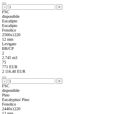
-
+
FSC
disponibile
Eucalipto
Eucalipto
Fenolico
2500x1220
12 mm
Levigato
BB/CP
2
2.745 m3
75
771 EUR
2 116.40 EUR
-
+
FSC
disponibile
Pino
Eucalyptus/ Pino
Fenolico
2440x1220
12 mm