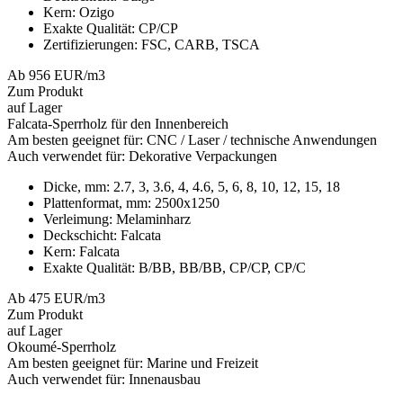
Kern:
Ozigo
Exakte Qualität:
CP/CP
Zertifizierungen:
FSC, CARB, TSCA
Ab 956 EUR/m3
Zum Produkt
auf Lager
Falcata-Sperrholz für den Innenbereich
Am besten geeignet für:
CNC / Laser / technische Anwendungen
Auch verwendet für:
Dekorative Verpackungen
Dicke, mm:
2.7, 3, 3.6, 4, 4.6, 5, 6, 8, 10, 12, 15, 18
Plattenformat, mm:
2500x1250
Verleimung:
Melaminharz
Deckschicht:
Falcata
Kern:
Falcata
Exakte Qualität:
B/BB, BB/BB, CP/CP, CP/C
Ab 475 EUR/m3
Zum Produkt
auf Lager
Okoumé-Sperrholz
Am besten geeignet für:
Marine und Freizeit
Auch verwendet für:
Innenausbau