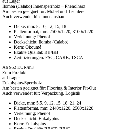
auf Lager
Ilomba (Calabo) Innensperrholz – Phenolharz
Am besten geeignet für:
Möbel und Tischlerei
Auch verwendet für:
Innenausbau
Dicke, mm:
8, 10, 12, 15, 18
Plattenformat, mm:
2500x1220, 3100х1220
Verleimung:
Phenol
Deckschicht:
Ilomba (Calabo)
Kern:
Okoumé
Exakte Qualität:
BB/BB
Zertifizierungen:
FSC, CARB, TSCA
Ab 952 EUR/m3
Zum Produkt
auf Lager
Eukalyptus-Sperrholz
Am besten geeignet für:
Flooring & Interior Fit-Out
Auch verwendet für:
Verpackung, Logistik
Dicke, mm:
5.5, 9, 12, 15, 18, 21, 24
Plattenformat, mm:
2440x1220, 2500x1220
Verleimung:
Phenol
Deckschicht:
Eukalyptus
Kern:
Eukalyptus
Exakte Qualität:
BB/CP, BB/C