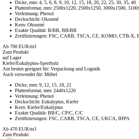
Dicke, mm:
4, 5, 6, 8, 9, 10, 12, 15, 18, 20, 22, 25, 30, 35, 40
Plattenformat, mm:
2500x1220, 2500x1250, 3000x1500, 3100
Verleimung:
Phenol
Deckschicht:
Okoumé
Kern:
Okoumé
Exakte Qualität:
B/BB, BB/BB
Zertifizierungen:
FSC, CARB, TSCA, CE, KOMO, CTB-X, 
Ab 700 EUR/m3
Zum Produkt
auf Lager
Kiefer/Eukalyptus-Sperrholz
Am besten geeignet für:
Verpackung und Logistik
Auch verwendet für:
Möbel
Dicke, mm:
9, 12, 15, 18, 21
Plattenformat, mm:
2440x1220
Verleimung:
Phenol
Deckschicht:
Eukalyptus, Kiefer
Kern:
Kiefer/Eukalyptus
Exakte Qualität:
BB/C, CP/C, C/C
Zertifizierungen:
FSC, CARB, TSCA, CE, UKCA, IHPA
Ab 470 EUR/m3
Zum Produkt