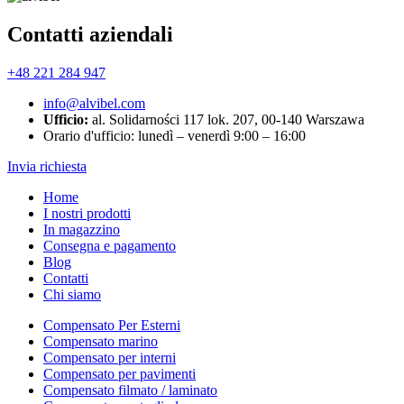
Contatti aziendali
+48 221 284 947
info@alvibel.com
Ufficio:
al. Solidarności 117 lok. 207, 00-140 Warszawa
Orario d'ufficio: lunedì – venerdì 9:00 – 16:00
Invia richiesta
Home
I nostri prodotti
In magazzino
Consegna e pagamento
Blog
Contatti
Chi siamo
Compensato Per Esterni
Compensato marino
Compensato per interni
Compensato per pavimenti
Compensato filmato / laminato