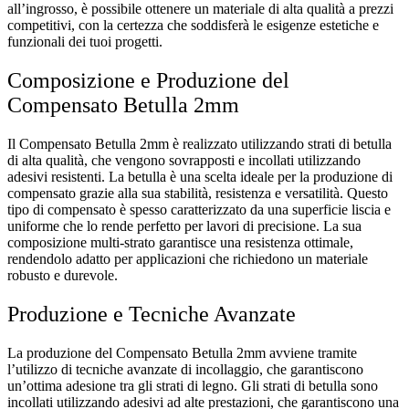
all’ingrosso, è possibile ottenere un materiale di alta qualità a prezzi
competitivi, con la certezza che soddisferà le esigenze estetiche e
funzionali dei tuoi progetti.
Composizione e Produzione del
Compensato Betulla 2mm
Il Compensato Betulla 2mm è realizzato utilizzando strati di betulla
di alta qualità, che vengono sovrapposti e incollati utilizzando
adesivi resistenti. La betulla è una scelta ideale per la produzione di
compensato grazie alla sua stabilità, resistenza e versatilità. Questo
tipo di compensato è spesso caratterizzato da una superficie liscia e
uniforme che lo rende perfetto per lavori di precisione. La sua
composizione multi-strato garantisce una resistenza ottimale,
rendendolo adatto per applicazioni che richiedono un materiale
robusto e durevole.
Produzione e Tecniche Avanzate
La produzione del Compensato Betulla 2mm avviene tramite
l’utilizzo di tecniche avanzate di incollaggio, che garantiscono
un’ottima adesione tra gli strati di legno. Gli strati di betulla sono
incollati utilizzando adesivi ad alte prestazioni, che garantiscono una