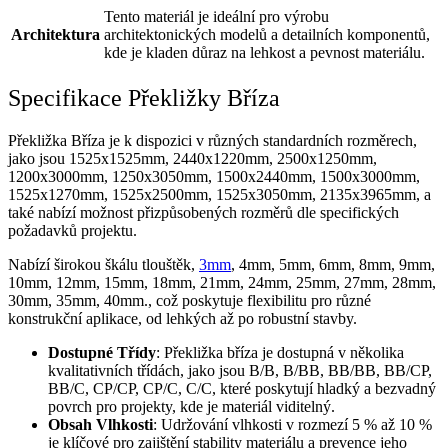
Tento materiál je ideální pro výrobu
Architektura
architektonických modelů a detailních komponentů,
kde je kladen důraz na lehkost a pevnost materiálu.
Specifikace Překližky Bříza
Překližka Bříza je k dispozici v různých standardních rozměrech,
jako jsou 1525x1525mm, 2440x1220mm, 2500х1250mm,
1200х3000mm, 1250х3050mm, 1500х2440mm, 1500х3000mm,
1525х1270mm, 1525х2500mm, 1525х3050mm, 2135х3965mm, a
také nabízí možnost přizpůsobených rozměrů dle specifických
požadavků projektu.
Nabízí širokou škálu tlouštěk,
3mm
, 4mm, 5mm, 6mm, 8mm, 9mm,
10mm, 12mm, 15mm, 18mm, 21mm, 24mm, 25mm, 27mm, 28mm,
30mm, 35mm, 40mm.
, což poskytuje flexibilitu pro různé
konstrukční aplikace, od lehkých až po robustní stavby.
Dostupné Třídy
: Překližka bříza je dostupná v několika
kvalitativních třídách, jako jsou В/В, В/ВВ, ВВ/ВВ, ВB/CP,
BB/C, CP/CP, CP/C, C/C, které poskytují hladký a bezvadný
povrch pro projekty, kde je materiál viditelný.
Obsah Vlhkosti
: Udržování vlhkosti v rozmezí 5 % až 10 %
je klíčové pro zajištění stability materiálu a prevence jeho