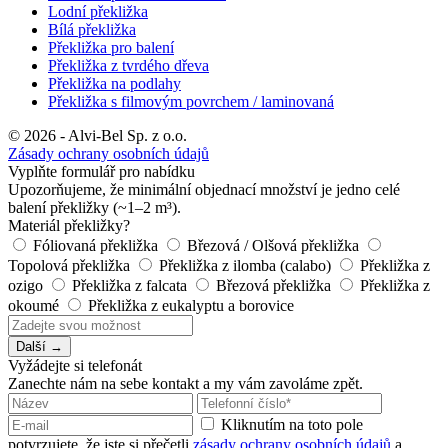
Lodní překližka
Bílá překližka
Překližka pro balení
Překližka z tvrdého dřeva
Překližka na podlahy
Překližka s filmovým povrchem / laminovaná
© 2026 - Alvi-Bel Sp. z o.o.
Zásady ochrany osobních údajů
Vyplňte formulář pro nabídku
Upozorňujeme, že minimální objednací množství je jedno celé
balení překližky (~1–2 m³).
Materiál překližky?
Fóliovaná překližka
Březová / Olšová překližka
Topolová překližka
Překližka z ilomba (calabo)
Překližka z
ozigo
Překližka z falcata
Březová překližka
Překližka z
okoumé
Překližka z eukalyptu a borovice
Další →
Vyžádejte si telefonát
Zanechte nám na sebe kontakt a my vám zavoláme zpět.
Kliknutím na toto pole
potvrzujete, že jste si přečetli
zásady ochrany osobních údajů
a