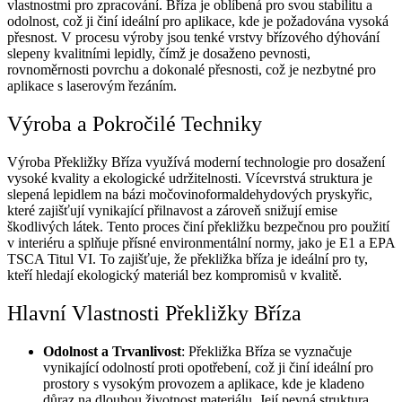
vlastnostmi pro zpracování. Bříza je oblíbená pro svou stabilitu a
odolnost, což ji činí ideální pro aplikace, kde je požadována vysoká
přesnost. V procesu výroby jsou tenké vrstvy břízového dýhování
slepeny kvalitními lepidly, čímž je dosaženo pevnosti,
rovnoměrnosti povrchu a dokonalé přesnosti, což je nezbytné pro
aplikace s laserovým řezáním.
Výroba a Pokročilé Techniky
Výroba Překližky Bříza využívá moderní technologie pro dosažení
vysoké kvality a ekologické udržitelnosti. Vícevrstvá struktura je
slepená lepidlem na bázi močovinoformaldehydových pryskyřic,
které zajišťují vynikající přilnavost a zároveň snižují emise
škodlivých látek. Tento proces činí překližku bezpečnou pro použití
v interiéru a splňuje přísné environmentální normy, jako je E1 a EPA
TSCA Titul VI. To zajišťuje, že překližka bříza je ideální pro ty,
kteří hledají ekologický materiál bez kompromisů v kvalitě.
Hlavní Vlastnosti Překližky Bříza
Odolnost a Trvanlivost
: Překližka Bříza se vyznačuje
vynikající odolností proti opotřebení, což ji činí ideální pro
prostory s vysokým provozem a aplikace, kde je kladeno
důraz na dlouhou životnost materiálu. Její pevná struktura