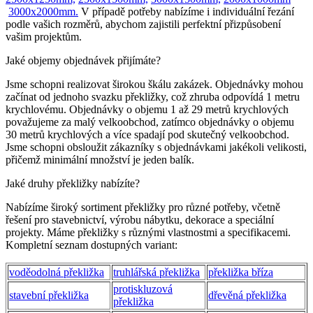
3000x2000mm.
V případě potřeby nabízíme i individuální řezání
podle vašich rozměrů, abychom zajistili perfektní přizpůsobení
vašim projektům.
Jaké objemy objednávek přijímáte?
Jsme schopni realizovat širokou škálu zakázek. Objednávky mohou
začínat od jednoho svazku překližky, což zhruba odpovídá 1 metru
krychlovému. Objednávky o objemu 1 až 29 metrů krychlových
považujeme za malý velkoobchod, zatímco objednávky o objemu
30 metrů krychlových a více spadají pod skutečný velkoobchod.
Jsme schopni obsloužit zákazníky s objednávkami jakékoli velikosti,
přičemž minimální množství je jeden balík.
Jaké druhy překližky nabízíte?
Nabízíme široký sortiment překližky pro různé potřeby, včetně
řešení pro stavebnictví, výrobu nábytku, dekorace a speciální
projekty. Máme překližky s různými vlastnostmi a specifikacemi.
Kompletní seznam dostupných variant:
voděodolná překližka
truhlářská překližka
překližka bříza
protiskluzová
stavební překližka
dřevěná překližka
překližka