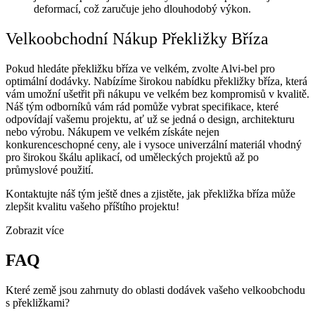
deformací, což zaručuje jeho dlouhodobý výkon.
Velkoobchodní Nákup Překližky Bříza
Pokud hledáte překližku bříza ve velkém, zvolte Alvi-bel pro
optimální dodávky. Nabízíme širokou nabídku překližky bříza, která
vám umožní ušetřit při nákupu ve velkém bez kompromisů v kvalitě.
Náš tým odborníků vám rád pomůže vybrat specifikace, které
odpovídají vašemu projektu, ať už se jedná o design, architekturu
nebo výrobu. Nákupem ve velkém získáte nejen
konkurenceschopné ceny, ale i vysoce univerzální materiál vhodný
pro širokou škálu aplikací, od uměleckých projektů až po
průmyslové použití.
Kontaktujte náš tým ještě dnes a zjistěte, jak překližka bříza může
zlepšit kvalitu vašeho příštího projektu!
Zobrazit více
FAQ
Které země jsou zahrnuty do oblasti dodávek vašeho velkoobchodu
s překližkami?