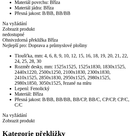
Materiál povrchu:
Bříza
Materiál jádra:
Bříza
Přesná jakost:
B/BB, BB/BB
Na vyžádání
Zobrazit produkt
nedostupné
Ohnivzdorná překližka Bříza
Nejlepší pro:
Doprava a průmyslové plošiny
Tloušťka, mm:
4, 6, 8, 9, 10, 12, 15, 16, 18, 19, 20, 21, 22,
24, 25, 28, 30
Rozměr desky, mm:
1525х1525, 1525х1830, 1830х1525,
2440х1220, 2500x1250, 2100х1830, 2300х1830,
2410х1525, 2850х1830, 2950х1525, 2980х1525,
2980х1850, 3050х1525, řezané na míru
Lepení:
Fenolický
Materiál:
Bříza
Přesná jakost:
В/ВВ, ВВ/ВВ, ВB/CP, BB/C, CP/CP, CP/C,
С/С
Na vyžádání
Zobrazit produkt
Kategorie překližky