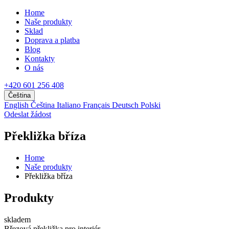
Home
Naše produkty
Sklad
Doprava a platba
Blog
Kontakty
O nás
+420 601 256 408
Čeština
English
Čeština
Italiano
Français
Deutsch
Polski
Odeslat žádost
Překližka bříza
Home
Naše produkty
Překližka bříza
Produkty
skladem
Březová překližka pro interiér