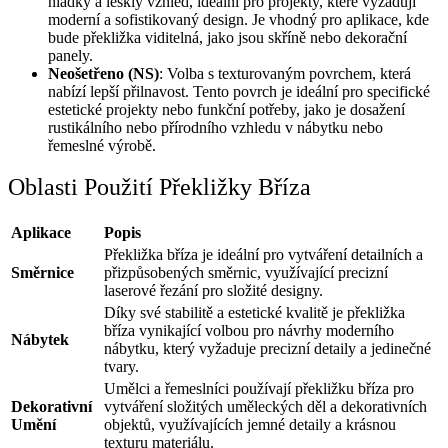
hladký a lesklý vzhled, ideální pro projekty, které vyžadují
moderní a sofistikovaný design. Je vhodný pro aplikace, kde
bude překližka viditelná, jako jsou skříně nebo dekorační
panely.
Neošetřeno (NS)
: Volba s texturovaným povrchem, která
nabízí lepší přilnavost. Tento povrch je ideální pro specifické
estetické projekty nebo funkční potřeby, jako je dosažení
rustikálního nebo přírodního vzhledu v nábytku nebo
řemeslné výrobě.
Oblasti Použití Překližky Bříza
Aplikace
Popis
Překližka bříza je ideální pro vytváření detailních a
Směrnice
přizpůsobených směrnic, využívající precizní
laserové řezání pro složité designy.
Díky své stabilitě a estetické kvalitě je překližka
bříza vynikající volbou pro návrhy moderního
Nábytek
nábytku, který vyžaduje precizní detaily a jedinečné
tvary.
Umělci a řemeslníci používají překližku bříza pro
Dekorativní
vytváření složitých uměleckých děl a dekorativních
Umění
objektů, využívajících jemné detaily a krásnou
texturu materiálu.