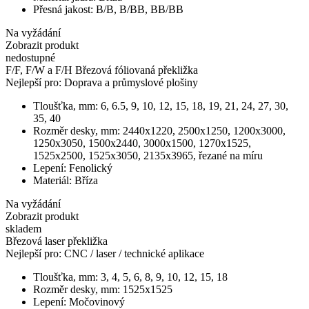
Přesná jakost:
B/B, B/BB, BB/BB
Na vyžádání
Zobrazit produkt
nedostupné
F/F, F/W a F/H Březová fóliovaná překližka
Nejlepší pro:
Doprava a průmyslové plošiny
Tloušťka, mm:
6, 6.5, 9, 10, 12, 15, 18, 19, 21, 24, 27, 30,
35, 40
Rozměr desky, mm:
2440х1220, 2500х1250, 1200х3000,
1250х3050, 1500х2440, 3000х1500, 1270x1525,
1525х2500, 1525х3050, 2135х3965, řezané na míru
Lepení:
Fenolický
Materiál:
Bříza
Na vyžádání
Zobrazit produkt
skladem
Březová laser překližka
Nejlepší pro:
CNC / laser / technické aplikace
Tloušťka, mm:
3, 4, 5, 6, 8, 9, 10, 12, 15, 18
Rozměr desky, mm:
1525x1525
Lepení:
Močovinový