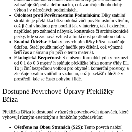
zabraňuje štěpení a deformacím, což zaručuje dlouhodobý
výkon i v náročných podmínkách.
Odolnost proti Povětrnostním Podmínkám
: Díky stabilní
struktuře je překližka bříza odolná vůči povětrnostním vlivům,
což ji činí vhodnou pro použití jak v interiéru, tak i exteriéru,
například pro zahradní nábytek, konstrukce či architektonické
prvky, kde si zachová vzhled a funkčnost po dlouhou dobu.
Snadná Údržba
: Hladký povrch překližky bříza usnadňuje
údržbu. Stačí použít mokrý hadřík pro čištění, což výrazně
šetří čas a námahu při péči o tento materiál.
Ekologická Bezpečnost
: S emisemi formaldehydu v rozmezí
od 0,1 do 0,3 mg/m² h splňuje překližka bříza normy třídy E1.
To ji činí bezpečnou volbou pro obytné i komerční prostory, a
zlepšuje kvalitu vnitřního vzduchu, což je zvlášť důležité v
prostředí, kde se často pohybují lidé.
Dostupné Povrchové Úpravy Překližky
Bříza
Překližka Bříza je dostupná v různých povrchových úpravách, které
vyhovují různým estetickým a funkčním požadavkům:
Ošetřeno na Obou Stranách (S2S)
: Tento povrch nabízí