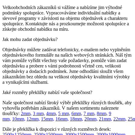
Velkoobchodních zákazníků si vážíme a nabízíme jim výhodné
podmínky spolupráce. Vypracováváme individuální nabídky a
slevové programy v závislosti na objemu objednávek a charakteru
spolupráce. Kontaktujte nás a prozkoumejte možnosti spolupráce a
získejte obchodní nabídku na míru.
Jak mohu zadat objednávku?
Objednávky můžete zadávat telefonicky, e-mailem nebo vyplněním
objednávkového formuláře na našich webových stránkách. Náš tým
vám pomůže vyřídit všechny vaše požadavky, pomůže vám zadat
objednávku a probere s vámi podrobnosti včetně cen, velikosti
objednávky a dodacích podmínek. Jsme odhodláni sloužit všem
zákazníkům bez ohledu na velikost objednávky kvalitními výrobky
a vynikajícími službami.
Jaké rozměry překližky nabízí vaše společnost?
Naše společnost nabízí široký výběr překližky různých tlouštěk, aby
vyhověla potřebám zákazníků. V našem sortimentu naleznete
tloušťky:
2mm,
3 mm,
4mm,
5 mm,
6mm,
7 mm,
8mm,
9
mm,
10mm,
12mm,
15mm,
16mm,
18mm,
20mm,
21mm,
22mm,
25
Dále je překližka k dispozici v různých rozměrech desek:
2500x1250mm,
2500x1500mm,
3000x1500mm,
2000x1000mm