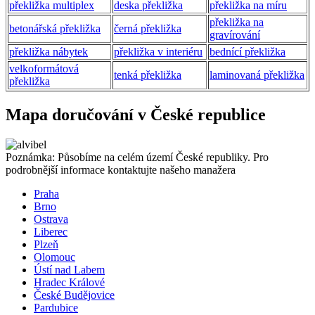
překližka multiplex
deska překližka
překližka na míru
překližka na
betonářská překližka
černá překližka
gravírování
překližka nábytek
překližka v interiéru
bednící překližka
velkoformátová
tenká překližka
laminovaná překližka
překližka
Mapa doručování v České republice
Poznámka: Působíme na celém území České republiky. Pro
podrobnější informace kontaktujte našeho manažera
Praha
Brno
Ostrava
Liberec
Plzeň
Olomouc
Ústí nad Labem
Hradec Králové
České Budějovice
Pardubice