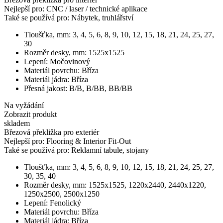
Nejlepší pro:
CNC / laser / technické aplikace
Také se používá pro:
Nábytek, truhlářství
Tloušťka, mm:
3, 4, 5, 6, 8, 9, 10, 12, 15, 18, 21, 24, 25, 27,
30
Rozměr desky, mm:
1525x1525
Lepení:
Močovinový
Materiál povrchu:
Bříza
Materiál jádra:
Bříza
Přesná jakost:
B/B, B/BB, BB/BB
Na vyžádání
Zobrazit produkt
skladem
Březová překližka pro exteriér
Nejlepší pro:
Flooring & Interior Fit-Out
Také se používá pro:
Reklamní tabule, stojany
Tloušťka, mm:
3, 4, 5, 6, 8, 9, 10, 12, 15, 18, 21, 24, 25, 27,
30, 35, 40
Rozměr desky, mm:
1525x1525, 1220x2440, 2440x1220,
1250x2500, 2500x1250
Lepení:
Fenolický
Materiál povrchu:
Bříza
Materiál jádra:
Bříza