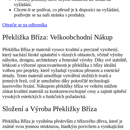
vyžádání.
Chcete-li se podívat, co přesně je k dispozici na vyžádání,
podívejte se na naši stránku s produkty.
Obraťte se na odborníka
Překližka Bříza: Velkoobchodní Nákup
Překližka Bříza je materiál vysoce kvalitní a precizně vyrobený,
který nachází široké uplatnění v různých oblastech, včetně výroby
nábytku, designu, architektury a řemeslné výroby. Díky své stabilitě,
lehkosti a výborné zpracovatelnosti je překližka z břízy ideální
volbou pro projekty, které vyžadují vysokou přesnost a estetické
detaily. Tento materiál umožňuje vytváření složitých tvarů a
jemných řezů, což je umožněno díky pokročilé technologii
laserového řezání. Nákupem překližky bříza ve velkém můžete
získat kvalitní materiál za konkurenceschopné ceny a zajistit splnění
vysokých estetických a funkčních požadavků.
Složení a Výroba Překližky Bříza
Překližka Bříza je vyráběna především z břízového dřeva, které je
známé svou jemnou strukturou, hladkým povrchem a vynikajícími