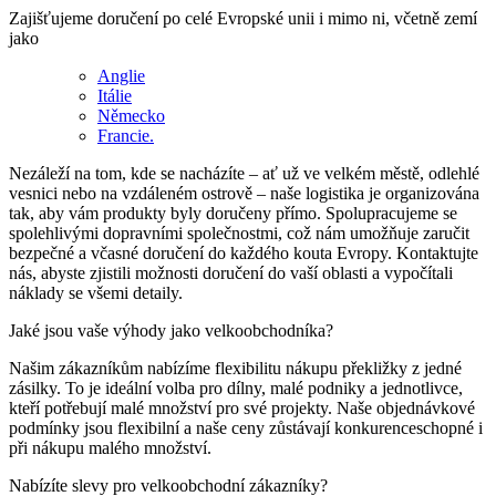
Zajišťujeme doručení po celé Evropské unii i mimo ni, včetně zemí
jako
Anglie
Itálie
Německo
Francie.
Nezáleží na tom, kde se nacházíte – ať už ve velkém městě, odlehlé
vesnici nebo na vzdáleném ostrově – naše logistika je organizována
tak, aby vám produkty byly doručeny přímo. Spolupracujeme se
spolehlivými dopravními společnostmi, což nám umožňuje zaručit
bezpečné a včasné doručení do každého kouta Evropy. Kontaktujte
nás, abyste zjistili možnosti doručení do vaší oblasti a vypočítali
náklady se všemi detaily.
Jaké jsou vaše výhody jako velkoobchodníka?
Našim zákazníkům nabízíme flexibilitu nákupu překližky z jedné
zásilky. To je ideální volba pro dílny, malé podniky a jednotlivce,
kteří potřebují malé množství pro své projekty. Naše objednávkové
podmínky jsou flexibilní a naše ceny zůstávají konkurenceschopné i
při nákupu malého množství.
Nabízíte slevy pro velkoobchodní zákazníky?