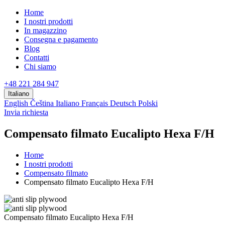
Home
I nostri prodotti
In magazzino
Consegna e pagamento
Blog
Contatti
Chi siamo
+48 221 284 947
Italiano
English
Čeština
Italiano
Français
Deutsch
Polski
Invia richiesta
Compensato filmato Eucalipto Hexa F/H
Home
I nostri prodotti
Compensato filmato
Compensato filmato Eucalipto Hexa F/H
Compensato filmato Eucalipto Hexa F/H