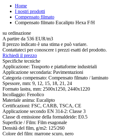
Home
I nostri prodotti
Compensato filmato
Compensato filmato Eucalipto Hexa F/H
su ordinazione
A partire da 536 EUR/m3
Il prezzo indicato è una stima e può variare.
Contattateci per conoscere i prezzi esatti del prodotto.
Richiedi il prezzo
Specifiche tecniche
Applicazione:
Trasporto e piattaforme industriali
Applicazione secondaria:
Pavimentazioni
Categoria compensato:
Compensato filmato / laminato
Spessore, mm:
9, 12, 15, 18, 21, 24
Formato lastra, mm:
2500x1250, 2440x1220
Incollaggio:
Fenolico
Materiale anima:
Eucalipto
Certificazioni:
FSC, CARB, TSCA, CE
Applicazione secondo EN 314-2:
Classe 3
Classe di emissione della formaldeide:
E0.5
Superficie / Film:
Film esagonale
Densità del film, g/m2:
125/260
Colore del film:
marrone scuro, nero