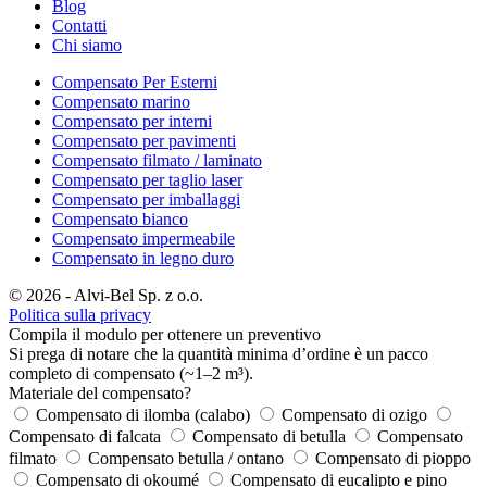
Blog
Contatti
Chi siamo
Compensato Per Esterni
Compensato marino
Compensato per interni
Compensato per pavimenti
Compensato filmato / laminato
Compensato per taglio laser
Compensato per imballaggi
Compensato bianco
Compensato impermeabile
Compensato in legno duro
© 2026 - Alvi-Bel Sp. z o.o.
Politica sulla privacy
Compila il modulo per ottenere un preventivo
Si prega di notare che la quantità minima d’ordine è un pacco
completo di compensato (~1–2 m³).
Materiale del compensato?
Compensato di ilomba (calabo)
Compensato di ozigo
Compensato di falcata
Compensato di betulla
Compensato
filmato
Compensato betulla / ontano
Compensato di pioppo
Compensato di okoumé
Compensato di eucalipto e pino