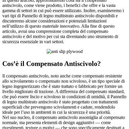
In questo articolo, approfondiremo cosa sia il compensato
antiscivolo, come viene prodotto, i benefici che offre e la vasta
gamma di settori in cui può essere utilizzato. Inoltre, esamineremo i
vari tipi di Pannello di legno multistrato antiscivolo disponibili e
discuteremo alcune considerazioni e potenziali limitazioni
nell’utilizzo di questo materiale innovativo. Alla fine di questo
articolo, avrai una comprensione completa del compensato
antiscivolo e del motivo per cui sta diventando uno strumento di
sicurezza essenziale in vari settori.
Cos’è il Compensato Antiscivolo?
Il compensato antiscivolo, noto anche come compensato resistente
allo scivolamento o compensato non scivoloso, è un tipo speciale di
legno ingegnerizzato che è stato trattato o fabbricato per fornire un
livello migliorato di trazione. A differenza del compensato standard,
che può essere liscio e scivoloso in condizioni di umidità, il Pannello
di legno multistrato antiscivolo è stato progettato con trattamenti
superficiali che prevengono scivolamenti e cadute, rendendolo
ideale per l’uso in ambienti in cui la sicurezza è una priorità.
Nel suo nucleo, il compensato antiscivolo assomiglia al compensato
normale, ma presenta elementi di design aggiuntivi — come
rivestimenti, texture o motivi — che sono specificamente destinati a