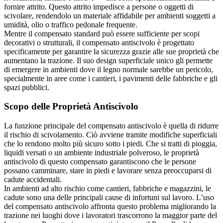
fornire attrito. Questo attrito impedisce a persone o oggetti di
scivolare, rendendolo un materiale affidabile per ambienti soggetti a
umidità, olio o traffico pedonale frequente.
Mentre il compensato standard può essere sufficiente per scopi
decorativi o strutturali, il compensato antiscivolo è progettato
specificamente per garantire la sicurezza grazie alle sue proprietà che
aumentano la trazione. Il suo design superficiale unico gli permette
di emergere in ambienti dove il legno normale sarebbe un pericolo,
specialmente in aree come i cantieri, i pavimenti delle fabbriche e gli
spazi pubblici.
Scopo delle Proprietà Antiscivolo
La funzione principale del compensato antiscivolo è quella di ridurre
il rischio di scivolamento. Ciò avviene tramite modifiche superficiali
che lo rendono molto più sicuro sotto i piedi. Che si tratti di pioggia,
liquidi versati o un ambiente industriale polveroso, le proprietà
antiscivolo di questo compensato garantiscono che le persone
possano camminare, stare in piedi e lavorare senza preoccuparsi di
cadute accidentali.
In ambienti ad alto rischio come cantieri, fabbriche e magazzini, le
cadute sono una delle principali cause di infortuni sul lavoro. L’uso
del compensato antiscivolo affronta questo problema migliorando la
trazione nei luoghi dove i lavoratori trascorrono la maggior parte del