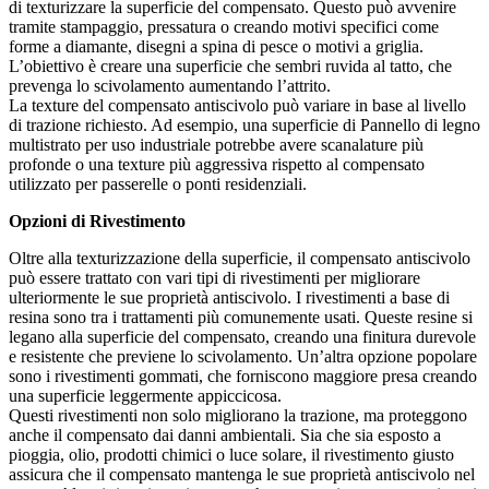
di texturizzare la superficie del compensato. Questo può avvenire
tramite stampaggio, pressatura o creando motivi specifici come
forme a diamante, disegni a spina di pesce o motivi a griglia.
L’obiettivo è creare una superficie che sembri ruvida al tatto, che
prevenga lo scivolamento aumentando l’attrito.
La texture del compensato antiscivolo può variare in base al livello
di trazione richiesto. Ad esempio, una superficie di Pannello di legno
multistrato per uso industriale potrebbe avere scanalature più
profonde o una texture più aggressiva rispetto al compensato
utilizzato per passerelle o ponti residenziali.
Opzioni di Rivestimento
Oltre alla texturizzazione della superficie, il compensato antiscivolo
può essere trattato con vari tipi di rivestimenti per migliorare
ulteriormente le sue proprietà antiscivolo. I rivestimenti a base di
resina sono tra i trattamenti più comunemente usati. Queste resine si
legano alla superficie del compensato, creando una finitura durevole
e resistente che previene lo scivolamento. Un’altra opzione popolare
sono i rivestimenti gommati, che forniscono maggiore presa creando
una superficie leggermente appiccicosa.
Questi rivestimenti non solo migliorano la trazione, ma proteggono
anche il compensato dai danni ambientali. Sia che sia esposto a
pioggia, olio, prodotti chimici o luce solare, il rivestimento giusto
assicura che il compensato mantenga le sue proprietà antiscivolo nel