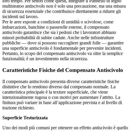
loro tempo. Per settori come questi, integrare il Pannello di legno
multistratoo antiscivolo non è solo una precauzione, ma una misura
di sicurezza essenziale che contribuisce direttamente a ridurre gli
incidenti sul lavoro.
Per le aree esposte a condizioni di umidità o scivolose, come
imbarcazioni, banchine o passerelle esterne, il compensato
antiscivolo garantisce che sia i pedoni che i lavoratori abbiano
minori probabilità di subire cadute. Anche nelle infrastrutture
pubbliche — dove si possono raccogliere grandi folle — garantire
una superficie antiscivolo è fondamentale per prevenire incidenti.
Pertanto, lo scopo del compensato antiscivolo va oltre la semplice
funzionalità; è un investimento nella sicurezza.
Caratteristiche Fisiche del Compensato Antiscivolo
Il compensato antiscivolo presenta diverse caratteristiche fisiche
distintive che lo rendono diverso dal compensato normale. La
caratteristica principale è la texture superficiale, che viene
intenzionalmente rugosa o con motivi per aumentare l’attrito. La
finitura può variare in base all’applicazione prevista e al livello di
trazione richiesto.
Superficie Testurizzata
Uno dei modi più comuni per ottenere un effetto antiscivolo è quello