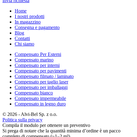
Invia richiesta
Home
I nostri prodotti
In magazzino
Consegna e pagamento
Blog
Contatti
Chi siamo
Compensato Per Esterni
Compensato marino
Compensato per interni
Compensato per pavimenti
Compensato filmato / laminato
Compensato per taglio laser
Compensato per imballaggi
Compensato bianco
Compensato impermeabile
Compensato in legno duro
© 2026 - Alvi-Bel Sp. z o.o.
Politica sulla privacy
Compila il modulo per ottenere un preventivo
Si prega di notare che la quantità minima d’ordine è un pacco
completo di compensato (~1–2 m³).