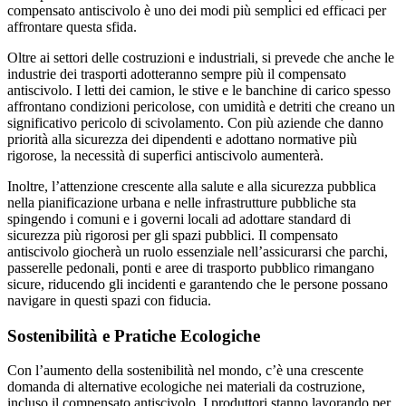
compensato antiscivolo è uno dei modi più semplici ed efficaci per
affrontare questa sfida.
Oltre ai settori delle costruzioni e industriali, si prevede che anche le
industrie dei trasporti adotteranno sempre più il compensato
antiscivolo. I letti dei camion, le stive e le banchine di carico spesso
affrontano condizioni pericolose, con umidità e detriti che creano un
significativo pericolo di scivolamento. Con più aziende che danno
priorità alla sicurezza dei dipendenti e adottano normative più
rigorose, la necessità di superfici antiscivolo aumenterà.
Inoltre, l’attenzione crescente alla salute e alla sicurezza pubblica
nella pianificazione urbana e nelle infrastrutture pubbliche sta
spingendo i comuni e i governi locali ad adottare standard di
sicurezza più rigorosi per gli spazi pubblici. Il compensato
antiscivolo giocherà un ruolo essenziale nell’assicurarsi che parchi,
passerelle pedonali, ponti e aree di trasporto pubblico rimangano
sicure, riducendo gli incidenti e garantendo che le persone possano
navigare in questi spazi con fiducia.
Sostenibilità e Pratiche Ecologiche
Con l’aumento della sostenibilità nel mondo, c’è una crescente
domanda di alternative ecologiche nei materiali da costruzione,
incluso il compensato antiscivolo. I produttori stanno lavorando per