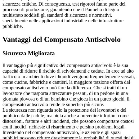
sicurezza critiche. Di conseguenza, test rigorosi fanno parte del
processo di produzione, garantendo che il Pannello di legno
multistrato soddisfi gli standard di sicurezza e normativi,
specialmente nelle applicazioni industriali e nelle infrastrutture
pubbliche.
Vantaggi del Compensato Antiscivolo
Sicurezza Migliorata
Il vantaggio più significativo del compensato antiscivolo è la sua
capacità di ridurre il rischio di scivolamenti e cadute. In aree ad alto
traffico o in ambienti dove i liquidi vengono frequentemente versati,
come cucine, fabbriche e cantieri, la maggiore trazione offerta dal
compensato antiscivolo può fare la differenza. Che si tratti di un
lavoratore che trasporta attrezzature pesanti, di un pedone in una
giornata piovosa o di un bambino che gioca in un parco giochi, il
compensato antiscivolo rende le superfici più sicure.
La sicurezza non riguarda solo la protezione dei lavoratori e del
pubblico dalle cadute, ma aiuta anche a prevenire infortuni come
distorsioni, fratture e altri incidenti, che possono comportare costosi
conti medici, richieste di risarcimento e persino problemi legali.
Investendo nel compensato antiscivolo, le aziende e gli spazi
pubblici possono ridurre drasticamente la probabilità di questi tipi di