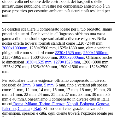
sia coinvolto nel settore delle costruzioni, dei trasporti o delle
infrastrutture pubbliche, investire nel compensato antiscivolo è un
passo proattivo per costruire ambienti più sicuri e più resilienti per
tutti.
Se desideri scegliere il compensato ideale per il tuo progetto, siamo
pronti ad aiutarti. Per la vendita all’ingrosso offriamo una vasta
gamma di dimensioni e spessori adatti a diverse esigenze. Nella
nostra offerta troverai formati standard come 1220×2440 mm,
2000x1000mm
, 1250×2500 mm, 1525×1830 mm, oltre a varianti
più grandi e non standard come
2230×1525 mm
,
2500x1500mm
,
2135×3965 mm, 1500×3000 mm,
3000x2000mm
. Offriamo anche
le dimensioni
1830×1525 mm
,
1270×1525 mm
, 1200×3000 mm,
1525×1270 mm, 1525×3050 mm, 1500×1500 mm e 1525×2500
mm.
Per soddisfare tutte le esigenze, offriamo compensato in diversi
spessori: da
2mm
,
3 mm
,
5 mm
, 6 mm, fino a varianti più spesse
come 11 mm, 12 mm, 14 mm, 15 mm, 17 mm, 18 mm, 19 mm, 20
mm, 21 mm, 22 mm, 24 mm, 25 mm, 27 mm, 28 mm, 30 mm, 35
mm e 40 mm.Consegniamo il compensato in diverse città in Italia,
tra cui
Roma
,
Milano
,
Torino
,
Firenze
,
Napoli
,
Bologna
,
Genova
,
Palermo
,
Catania
e
Bari
. Siamo sicuri che, grazie alla varietà di
dimensioni, spessori e città, ogni cliente troverà l’opzione ideale per