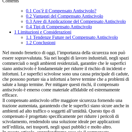
Contents
0.1
Cos’è il Compensato Antiscivolo?
0.2
Vantaggi del Compensato Antiscivolo
0.3
Aree di Applicazione del Compensato Antiscivolo
0.4
Tipi di Compensato Antiscivolo
1
Limitazioni e Considerazioni
1.1
Tendenze Future nel Compensato Antiscivolo
1.2
Conclusioni
Nel mondo frenetico di oggi, l’importanza della sicurezza non può
essere sopravvalutata. Sia nei luoghi di lavoro industriali, negli spazi
commerciali o negli ambienti residenziali, garantire che le superfici
siano antiscivolo è fondamentale per ridurre il rischio di incidenti e
infortuni. Le superfici scivolose sono una causa principale di cadute,
che possono portare sia a infortuni a breve termine che a problemi di
salute a lungo termine. Per mitigare questi rischi, il compensato
antiscivolo è emerso come materiale affidabile ed estremamente
efficace.
Il compensato antiscivolo offre maggiore sicurezza fornendo una
trazione aumentata, garantendo che le superfici siano sicure anche in
ambienti ad alto traffico o soggetti all’umidità. Questo tipo di
compensato è progettato specificamente per ridurre i pericoli di
scivolamento, rendendolo una soluzione ideale per applicazioni
nell’edilizia, nei trasporti, negli spazi pubblici e molto altro.