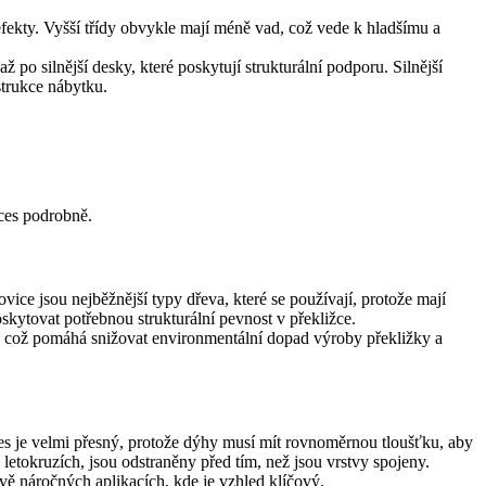
defekty. Vyšší třídy obvykle mají méně vad, což vede k hladšímu a
po silnější desky, které poskytují strukturální podporu. Silnější
strukce nábytku.
oces podrobně.
ice jsou nejběžnější typy dřeva, které se používají, protože mají
oskytovat potřebnou strukturální pevnost v překližce.
, což pomáhá snižovat environmentální dopad výroby překližky a
ces je velmi přesný, protože dýhy musí mít rovnoměrnou tloušťku, aby
 letokruzích, jsou odstraněny před tím, než jsou vrstvy spojeny.
vě náročných aplikacích, kde je vzhled klíčový.