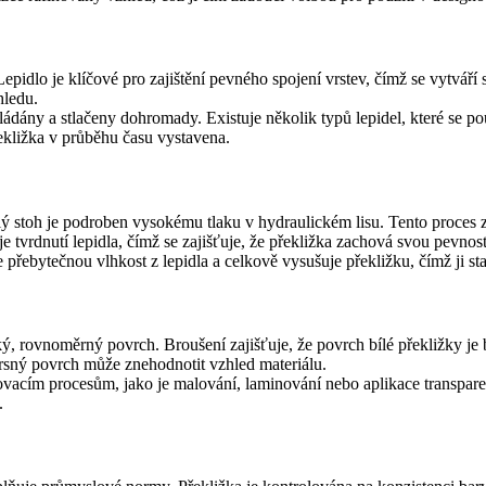
epidlo je klíčové pro zajištění pevného spojení vrstev, čímž se vytváří s
hledu.
ány a stlačeny dohromady. Existuje několik typů lepidel, které se použí
řekližka v průběhu času vystavena.
elý stoh je podroben vysokému tlaku v hydraulickém lisu. Tento proces z
e tvrdnutí lepidla, čímž se zajišťuje, že překližka zachová svou pevnost
přebytečnou vlhkost z lepidla a celkově vysušuje překližku, čímž ji stab
ký, rovnoměrný povrch. Broušení zajišťuje, že povrch bílé překližky je
drsný povrch může znehodnotit vzhled materiálu.
vacím procesům, jako je malování, laminování nebo aplikace transparen
.