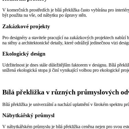
V komerčních prostředích je bílá překližka často vybírána pro interié
být použita na vše, od nábytku po úpravy stěn.
Zakázkové projekty
Pro designéry a stavitele pracující na zakázkových projektech nabízí 
na stěny a architektonické detaily, které odrážejí jedinečnou vizi desig
Ekologický design
Udržitelnost je dnes stále důležitějším faktorem v designu. Bílá pře
snížená ekologická stopa ji činí vynikající volbou pro ekologické proj
Bílá překližka v různých průmyslových od
Bílá překližka je univerzální a nachází uplatnění v širokém spektru pr
Nábytkářský průmysl
V nábytkářském průmyslu je bílá překližka ceněna nejen pro svou esteti