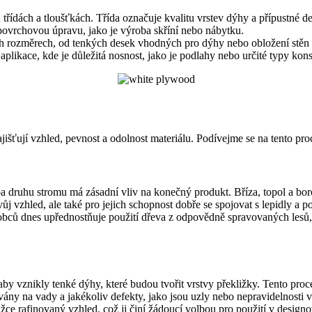
h třídách a tloušťkách. Třída označuje kvalitu vrstev dýhy a přípustné 
povrchovou úpravu, jako je výroba skříní nebo nábytku.
ch rozměrech, od tenkých desek vhodných pro dýhy nebo obložení stěn až 
 aplikace, kde je důležitá nosnost, jako je podlahy nebo určité typy kon
ajišťují vzhled, pevnost a odolnost materiálu. Podívejme se na tento pr
 druhu stromu má zásadní vliv na konečný produkt. Bříza, topol a borov
ůj vzhled, ale také pro jejich schopnost dobře se spojovat s lepidly a p
robců dnes upřednostňuje použití dřeva z odpovědně spravovaných lesů
by vznikly tenké dýhy, které budou tvořit vrstvy překližky. Tento pro
lovány na vady a jakékoliv defekty, jako jsou uzly nebo nepravidelnosti v
e rafinovaný vzhled, což ji činí žádoucí volbou pro použití v designo