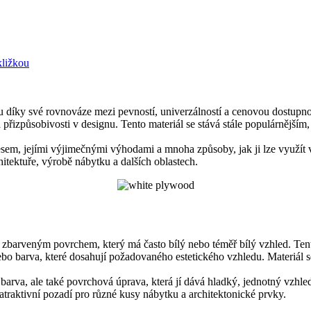
kližkou
u díky své rovnováze mezi pevností, univerzálností a cenovou dostupnos
přizpůsobivosti v designu. Tento materiál se stává stále populárnějším,
ocesem, jejími výjimečnými výhodami a mnoha způsoby, jak ji lze využí
itektuře, výrobě nábytku a dalších oblastech.
ětle zbarveným povrchem, který má často bílý nebo téměř bílý vzhled. 
o barva, které dosahují požadovaného estetického vzhledu. Materiál se
 barva, ale také povrchová úprava, která jí dává hladký, jednotný vzhled,
 atraktivní pozadí pro různé kusy nábytku a architektonické prvky.