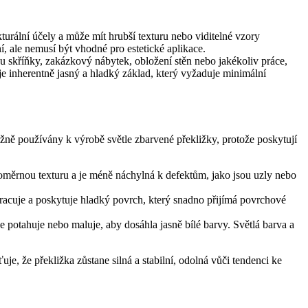
turální účely a může mít hrubší texturu nebo viditelné vzory
, ale nemusí být vhodné pro estetické aplikace.
sou skříňky, zakázkový nábytek, obložení stěn nebo jakékoliv práce,
je inherentně jasný a hladký základ, který vyžaduje minimální
běžně používány k výrobě světle zbarvené překližky, protože poskytují
vnoměrnou texturu a je méně náchylná k defektům, jako jsou uzly nebo
pracuje a poskytuje hladký povrch, který snadno přijímá povrchové
e potahuje nebo maluje, aby dosáhla jasně bílé barvy. Světlá barva a
uje, že překližka zůstane silná a stabilní, odolná vůči tendenci ke