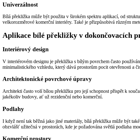
Univerzálnost
Bílá překližka může být použita v širokém spektru aplikací, od struktu
velkorozměrové komerční interiéry. Také je přizpůsobivá různým met
Aplikace bílé překližky v dokončovacích p
Interiérový design
V interiérovém designu je překližka s bílým povrchem často používána 
minimalistického vzhledu, který dává prostorům pocit otevřenosti a či
Architektonické povrchové úpravy
Architekti často volí bílou překližku pro její schopnost přispět k so
jakékoliv budovy, ať už rezidenční nebo komerční.
Podlahy
I když není tak běžná jako jiné materiály, bílá překližka může být tak
obzvlášť užitečná v prostorách, kde je požadována světlá podlaha m
Komerční prostory