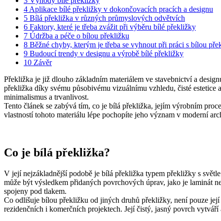
3
Výhody bílé překližky
4
Aplikace bílé překližky v dokončovacích pracích a designu
5
Bílá překližka v různých průmyslových odvětvích
6
Faktory, které je třeba zvážit při výběru bílé překližky
7
Údržba a péče o bílou překližku
8
Běžné chyby, kterým je třeba se vyhnout při práci s bílou pře
9
Budoucí trendy v designu a výrobě bílé překližky
10
Závěr
Překližka je již dlouho základním materiálem ve stavebnictví a design
překližka díky svému působivému vizuálnímu vzhledu, čisté estetice a 
minimalismus a trvanlivost.
Tento článek se zabývá tím, co je bílá překližka, jejím výrobním pr
vlastností tohoto materiálu lépe pochopíte jeho význam v moderní arch
Co je bílá překližka?
V její nejzákladnější podobě je bílá překližka typem překližky s sv
může být výsledkem přidaných povrchových úprav, jako je laminát neb
spojeny pod tlakem.
Co odlišuje bílou překližku od jiných druhů překližky, není pouze její
rezidenčních i komerčních projektech. Její čistý, jasný povrch vytváří