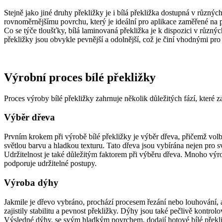
Stejně jako jiné druhy překližky je i bílá překližka dostupná v různýc
rovnoměrnějšímu povrchu, který je ideální pro aplikace zaměřené na 
Co se týče tloušťky, bílá laminovaná překližka je k dispozici v různý
překližky jsou obvykle pevnější a odolnější, což je činí vhodnými pro
Výrobní proces bílé překližky
Proces výroby bílé překližky zahrnuje několik důležitých fází, které z
Výběr dřeva
Prvním krokem při výrobě bílé překližky je výběr dřeva, přičemž volba
světlou barvu a hladkou texturu. Tato dřeva jsou vybírána nejen pro sv
Udržitelnost je také důležitým faktorem při výběru dřeva. Mnoho vý
podporuje udržitelné postupy.
Výroba dýhy
Jakmile je dřevo vybráno, prochází procesem řezání nebo louhování, a
zajistily stabilitu a pevnost překližky. Dýhy jsou také pečlivě kontro
Výsledné dýhy, se svým hladkým povrchem, dodají hotové bílé překližc