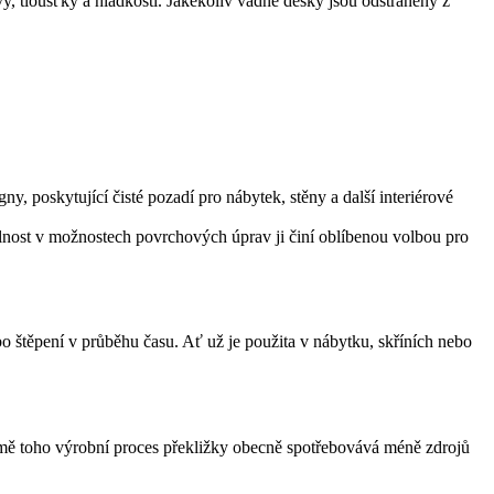
vy, tloušťky a hladkosti. Jakékoliv vadné desky jsou odstraněny z
gny, poskytující čisté pozadí pro nábytek, stěny a další interiérové
lnost v možnostech povrchových úprav ji činí oblíbenou volbou pro
o štěpení v průběhu času. Ať už je použita v nábytku, skříních nebo
omě toho výrobní proces překližky obecně spotřebovává méně zdrojů