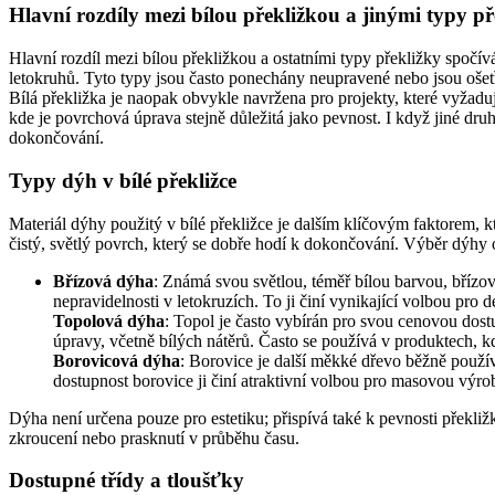
Hlavní rozdíly mezi bílou překližkou a jinými typy př
Hlavní rozdíl mezi bílou překližkou a ostatními typy překližky spočív
letokruhů. Tyto typy jsou často ponechány neupravené nebo jsou ošetř
Bílá překližka je naopak obvykle navržena pro projekty, které vyžadují
kde je povrchová úprava stejně důležitá jako pevnost. I když jiné dr
dokončování.
Typy dýh v bílé překližce
Materiál dýhy použitý v bílé překližce je dalším klíčovým faktorem, k
čistý, světlý povrch, který se dobře hodí k dokončování. Výběr dýhy o
Břízová dýha
: Známá svou světlou, téměř bílou barvou, břízov
nepravidelnosti v letokruzích. To ji činí vynikající volbou pro de
Topolová dýha
: Topol je často vybírán pro svou cenovou dost
úpravy, včetně bílých nátěrů. Často se používá v produktech, kde
Borovicová dýha
: Borovice je další měkké dřevo běžně použív
dostupnost borovice ji činí atraktivní volbou pro masovou výr
Dýha není určena pouze pro estetiku; přispívá také k pevnosti překližky
zkroucení nebo prasknutí v průběhu času.
Dostupné třídy a tloušťky