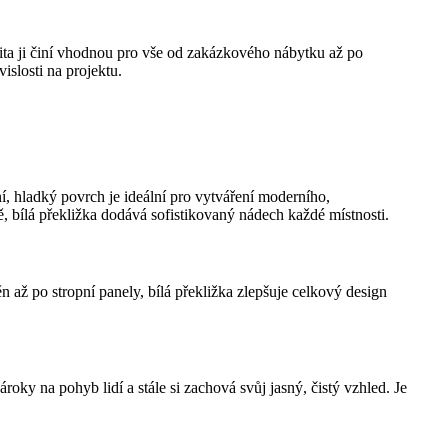
bilita ji činí vhodnou pro vše od zakázkového nábytku až po
slosti na projektu.
ní, hladký povrch je ideální pro vytváření moderního,
ě, bílá překližka dodává sofistikovaný nádech každé místnosti.
n až po stropní panely, bílá překližka zlepšuje celkový design
roky na pohyb lidí a stále si zachová svůj jasný, čistý vzhled. Je