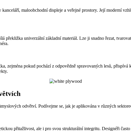
ry kanceláří, maloobchodní displeje a veřejné prostory. Její moderní vzh
bílá překližka univerzální základní materiál. Lze ji snadno řezat, tvar
néra.
kližka, zejména pokud pochází z odpovědně spravovaných lesů, přispívá 
ekty.
větvích
ůmyslových odvětví. Podívejme se, jak je aplikována v různých sektorech
ckou přitažlivost, ale i pro svou strukturální integritu. Designéři čast