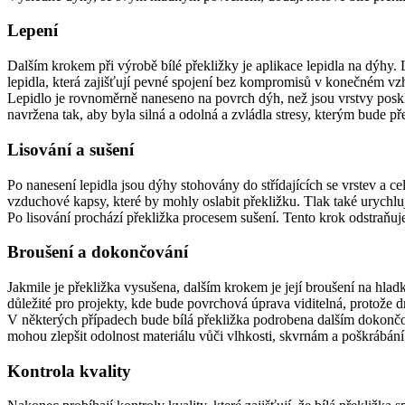
Lepení
Dalším krokem při výrobě bílé překližky je aplikace lepidla na dýhy. L
lepidla, která zajišťují pevné spojení bez kompromisů v konečném vz
Lepidlo je rovnoměrně naneseno na povrch dýh, než jsou vrstvy posklád
navržena tak, aby byla silná a odolná a zvládla stresy, kterým bude p
Lisování a sušení
Po nanesení lepidla jsou dýhy stohovány do střídajících se vrstev a c
vzduchové kapsy, které by mohly oslabit překližku. Tlak také urychluj
Po lisování prochází překližka procesem sušení. Tento krok odstraňuje 
Broušení a dokončování
Jakmile je překližka vysušena, dalším krokem je její broušení na hlad
důležité pro projekty, kde bude povrchová úprava viditelná, protože 
V některých případech bude bílá překližka podrobena dalším dokončo
mohou zlepšit odolnost materiálu vůči vlhkosti, skvrnám a poškrábání
Kontrola kvality