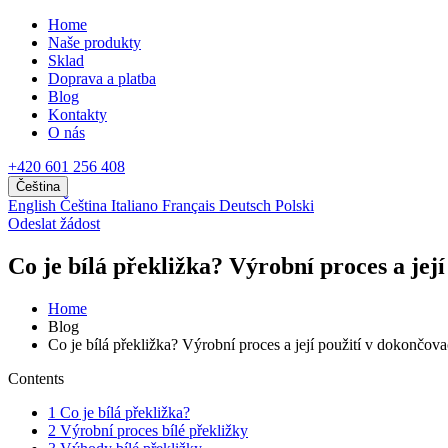
Home
Naše produkty
Sklad
Doprava a platba
Blog
Kontakty
O nás
+420 601 256 408
Čeština
English
Čeština
Italiano
Français
Deutsch
Polski
Odeslat žádost
Co je bílá překližka? Výrobní proces a jej
Home
Blog
Co je bílá překližka? Výrobní proces a její použití v dokončova
Contents
1
Co je bílá překližka?
2
Výrobní proces bílé překližky