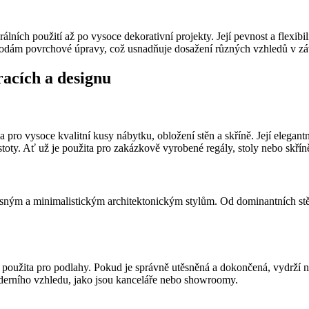
rálních použití až po vysoce dekorativní projekty. Její pevnost a flexi
odám povrchové úpravy, což usnadňuje dosažení různých vzhledů v závi
racích a designu
pro vysoce kvalitní kusy nábytku, obložení stěn a skříně. Její elegant
stoty. Ať už je použita pro zakázkově vyrobené regály, stoly nebo skřín
učasným a minimalistickým architektonickým stylům. Od dominantních stě
é použita pro podlahy. Pokud je správně utěsněná a dokončená, vydrží ná
oderního vzhledu, jako jsou kanceláře nebo showroomy.