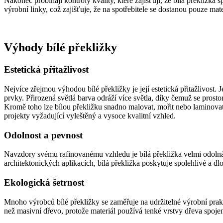
Nakonec probíhají kontroly kvality, které zajišťují, že bílá překližk
výrobní linky, což zajišťuje, že na spotřebitele se dostanou pouze mate
Výhody bílé překližky
Estetická přitažlivost
Nejvíce zřejmou výhodou bílé překližky je její estetická přitažlivost. J
prvky. Přirozená světlá barva odráží více světla, díky čemuž se prostory
Kromě toho lze bílou překližku snadno malovat, mořit nebo laminovat
projekty vyžadující vyleštěný a vysoce kvalitní vzhled.
Odolnost a pevnost
Navzdory svému rafinovanému vzhledu je bílá překližka velmi odolná. 
architektonických aplikacích, bílá překližka poskytuje spolehlivé a dlo
Ekologická šetrnost
Mnoho výrobců bílé překližky se zaměřuje na udržitelné výrobní pra
než masivní dřevo, protože materiál používá tenké vrstvy dřeva spoj