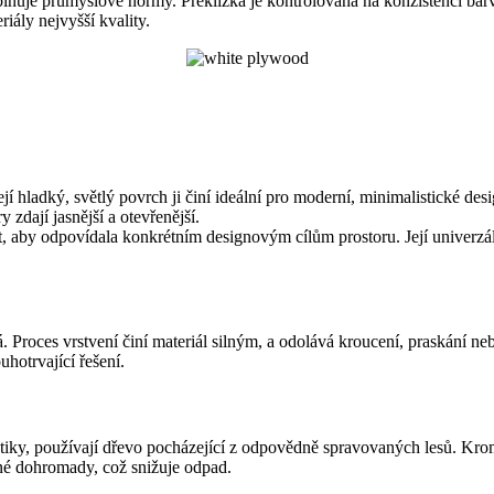
a splňuje průmyslové normy. Překližka je kontrolována na konzistenci bar
riály nejvyšší kvality.
ejí hladký, světlý povrch ji činí ideální pro moderní, minimalistické desi
 zdají jasnější a otevřenější.
, aby odpovídala konkrétním designovým cílům prostoru. Její univerzá
Proces vrstvení činí materiál silným, a odolává kroucení, praskání neb
uhotrvající řešení.
ktiky, používají dřevo pocházející z odpovědně spravovaných lesů. Kr
ené dohromady, což snižuje odpad.