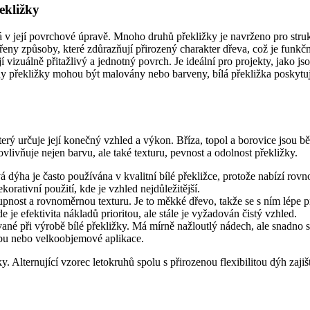
ekližky
á v její povrchové úpravě. Mnoho druhů překližky je navrženo pro struk
eny způsoby, které zdůrazňují přirozený charakter dřeva, což je funkční
 vizuálně přitažlivý a jednotný povrch. Je ideální pro projekty, jako j
uhy překližky mohou být malovány nebo barveny, bílá překližka poskytu
terý určuje její konečný vzhled a výkon. Bříza, topol a borovice jsou 
vlivňuje nejen barvu, ale také texturu, pevnost a odolnost překližky.
á dýha je často používána v kvalitní bílé překližce, protože nabízí ro
korativní použití, kde je vzhled nejdůležitější.
upnost a rovnoměrnou texturu. Je to měkké dřevo, takže se s ním lépe 
 je efektivita nákladů prioritou, ale stále je vyžadován čistý vzhled.
ané při výrobě bílé překližky. Má mírně nažloutlý nádech, ale snadno s
obu nebo velkoobjemové aplikace.
. Alternující vzorec letokruhů spolu s přirozenou flexibilitou dýh zajišť