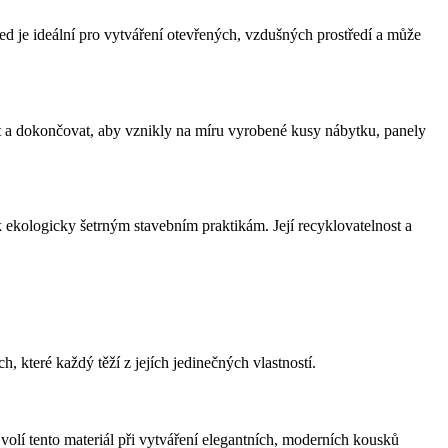
led je ideální pro vytváření otevřených, vzdušných prostředí a může
ovat a dokončovat, aby vznikly na míru vyrobené kusy nábytku, panely
k ekologicky šetrným stavebním praktikám. Její recyklovatelnost a
, které každý těží z jejích jedinečných vlastností.
o volí tento materiál při vytváření elegantních, moderních kousků