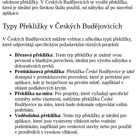
odolnost překližky. V Českých Budějovicích se vyrábí překližka,
která je ideální pro širokou škálu použití, od nábytku až po stavební
aplikace.
Typy Překližky v Českých Budějovicích
V Českých Budějovicích můžete vybírat z několika typů překližky,
které odpovídají specifickým požadavkům různých projektů:
Březová překližka
: Tento typ překližky je známý svou
pevností a hladkým povrchem, ideální pro výrobu nábytku a
dekorativních prvků.
Protiskluzová překližka
: Překližka České Budějovice je také
dostupná v protiskluzovém provedení, které je perfektní pro
aplikace, kde je bezpečnost na prvním místě, například v
oblasti podlahových krytin.
Překližka na míru
: Pro projekty, které vyžadují specifické
rozměry nebo vlastnosti, nabízíme překližku České
Budějovice na míru, která bude dokonale odpovídat vašim
potřebám.
Voděodolná překližka
: Tento typ překližky je ideální pro
aplikace, které jsou vystaveny vlhkosti nebo vodním
podmínkám, například pro venkovní stavby nebo pro použití
v prostředích s vysokou vlhkostí.