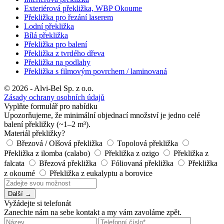
Exteriérová překližka, WBP Okoume
Překližka pro řezání laserem
Lodní překližka
Bílá překližka
Překližka pro balení
Překližka z tvrdého dřeva
Překližka na podlahy
Překližka s filmovým povrchem / laminovaná
© 2026 - Alvi-Bel Sp. z o.o.
Zásady ochrany osobních údajů
Vyplňte formulář pro nabídku
Upozorňujeme, že minimální objednací množství je jedno celé
balení překližky (~1–2 m³).
Materiál překližky?
Březová / Olšová překližka
Topolová překližka
Překližka z ilomba (calabo)
Překližka z ozigo
Překližka z
falcata
Březová překližka
Fóliovaná překližka
Překližka
z okoumé
Překližka z eukalyptu a borovice
Další →
Vyžádejte si telefonát
Zanechte nám na sebe kontakt a my vám zavoláme zpět.