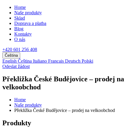
Home
Naše produkty
Sklad
Doprava a platba
Blog
Kontakty
O nás
+420 601 256 408
Čeština
English
Čeština
Italiano
Français
Deutsch
Polski
Odeslat žádost
Překližka České Budějovice – prodej na
velkoobchod
Home
Naše produkty
Překližka České Budějovice – prodej na velkoobchod
Produkty