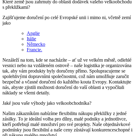
Které země jsou zahrnuty do oblasti dodávek vašeho velkoobchodu
s překližkami?
Zajišťujeme doručení po celé Evropské unii i mimo ni, včetně zemí
jako
Anglie
Itálie
Německo
Francie.
Nezáleží na tom, kde se nacházíte – ať už ve velkém městě, odlehlé
vesnici nebo na vzdáleném ostrově – naše logistika je organizována
tak, aby vám produkty byly doručeny přímo. Spolupracujeme se
spolehlivými dopravními společnostmi, což nám umožňuje zaručit
bezpečné a včasné doručení do každého kouta Evropy. Kontaktujte
nás, abyste zjistili možnosti doručení do vaší oblasti a vypočítali
náklady se všemi detaily.
Jaké jsou vaše výhody jako velkoobchodníka?
Našim zákazníkům nabízíme flexibilitu nákupu překližky z jedné
zásilky. To je ideální volba pro dílny, malé podniky a jednotlivce,
kteří potřebují malé množství pro své projekty. Naše objednávkové
podmínky jsou flexibilní a naše ceny zůstávají konkurenceschopné i
při nákupu malého množství.