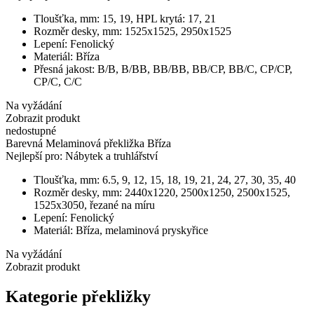
Tloušťka, mm:
15, 19, HPL krytá: 17, 21
Rozměr desky, mm:
1525x1525, 2950x1525
Lepení:
Fenolický
Materiál:
Bříza
Přesná jakost:
В/В, В/ВВ, ВВ/ВВ, ВB/CP, BB/C, CP/CP,
CP/C, C/C
Na vyžádání
Zobrazit produkt
nedostupné
Barevná Melaminová překližka Bříza
Nejlepší pro:
Nábytek a truhlářství
Tloušťka, mm:
6.5, 9, 12, 15, 18, 19, 21, 24, 27, 30, 35, 40
Rozměr desky, mm:
2440х1220, 2500x1250, 2500x1525,
1525x3050, řezané na míru
Lepení:
Fenolický
Materiál:
Bříza, melaminová pryskyřice
Na vyžádání
Zobrazit produkt
Kategorie překližky