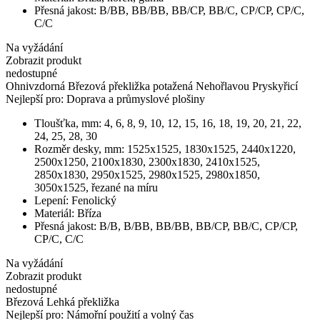
Přesná jakost:
В/BB, BB/BB, BB/CP, BB/C, CP/CP, CP/C,
C/C
Na vyžádání
Zobrazit produkt
nedostupné
Ohnivzdorná Březová překližka potažená Nehořlavou Pryskyřicí
Nejlepší pro:
Doprava a průmyslové plošiny
Tloušťka, mm:
4, 6, 8, 9, 10, 12, 15, 16, 18, 19, 20, 21, 22,
24, 25, 28, 30
Rozměr desky, mm:
1525х1525, 1830х1525, 2440х1220,
2500x1250, 2100х1830, 2300х1830, 2410х1525,
2850х1830, 2950х1525, 2980х1525, 2980х1850,
3050х1525, řezané na míru
Lepení:
Fenolický
Materiál:
Bříza
Přesná jakost:
В/В, В/ВВ, ВВ/ВВ, ВB/CP, BB/C, CP/CP,
CP/C, C/C
Na vyžádání
Zobrazit produkt
nedostupné
Březová Lehká překližka
Nejlepší pro:
Námořní použití a volný čas