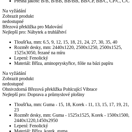
Přesná jakost:
B/B, B/BB, BB/BB, BB/CP, BB/C, CP/C, C/C
Na vyžádání
Zobrazit produkt
nedostupné
Březová překližka pro Malování
Nejlepší pro:
Nábytek a truhlářství
Tloušťka, mm:
6.5, 9, 12, 15, 18, 21, 24, 27, 30, 35, 40
Rozměr desky, mm:
2440х1220, 2500x1250, 2500x1525,
1525x3050, řezané na míru
Lepení:
Fenolický
Materiál:
Bříza, aminopryskyřice, fólie na bázi papíru
Na vyžádání
Zobrazit produkt
nedostupné
Ohnivzdorná Březová překližka Pohlcující Vibrace
Nejlepší pro:
Doprava a průmyslové plošiny
Tloušťka, mm:
Guma - 15, 18, Korek - 11, 13, 15, 17, 19, 21,
23
Rozměr desky, mm:
Guma - 1525x1525, Korek - 1500x1500,
2440х1220,1450x2950
Lepení:
Fenolický
Materiál:
Bříza, korek, guma