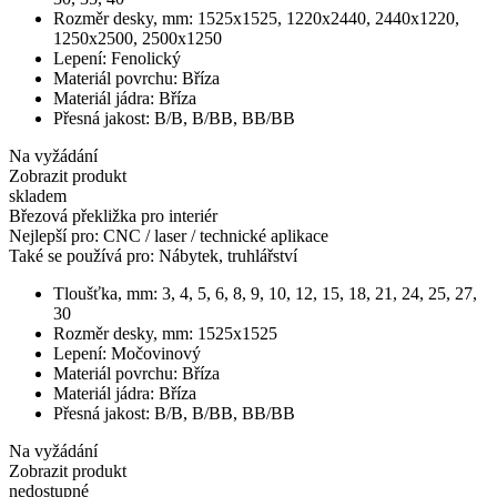
Rozměr desky, mm:
1525x1525, 1220x2440, 2440x1220,
1250x2500, 2500x1250
Lepení:
Fenolický
Materiál povrchu:
Bříza
Materiál jádra:
Bříza
Přesná jakost:
B/B, B/BB, BB/BB
Na vyžádání
Zobrazit produkt
skladem
Březová překližka pro interiér
Nejlepší pro:
CNC / laser / technické aplikace
Také se používá pro:
Nábytek, truhlářství
Tloušťka, mm:
3, 4, 5, 6, 8, 9, 10, 12, 15, 18, 21, 24, 25, 27,
30
Rozměr desky, mm:
1525x1525
Lepení:
Močovinový
Materiál povrchu:
Bříza
Materiál jádra:
Bříza
Přesná jakost:
B/B, B/BB, BB/BB
Na vyžádání
Zobrazit produkt
nedostupné