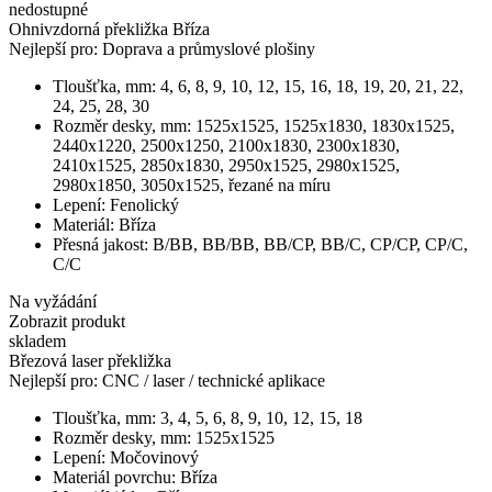
nedostupné
Ohnivzdorná překližka Bříza
Nejlepší pro:
Doprava a průmyslové plošiny
Tloušťka, mm:
4, 6, 8, 9, 10, 12, 15, 16, 18, 19, 20, 21, 22,
24, 25, 28, 30
Rozměr desky, mm:
1525х1525, 1525х1830, 1830х1525,
2440х1220, 2500x1250, 2100х1830, 2300х1830,
2410х1525, 2850х1830, 2950х1525, 2980х1525,
2980х1850, 3050х1525, řezané na míru
Lepení:
Fenolický
Materiál:
Bříza
Přesná jakost:
В/ВВ, ВВ/ВВ, ВB/CP, BB/C, CP/CP, CP/C,
С/С
Na vyžádání
Zobrazit produkt
skladem
Březová laser překližka
Nejlepší pro:
CNC / laser / technické aplikace
Tloušťka, mm:
3, 4, 5, 6, 8, 9, 10, 12, 15, 18
Rozměr desky, mm:
1525x1525
Lepení:
Močovinový
Materiál povrchu:
Bříza