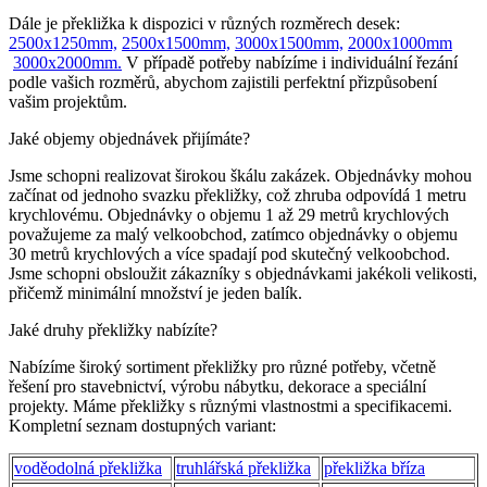
Dále je překližka k dispozici v různých rozměrech desek:
2500x1250mm,
2500x1500mm,
3000x1500mm,
2000x1000mm
3000x2000mm.
V případě potřeby nabízíme i individuální řezání
podle vašich rozměrů, abychom zajistili perfektní přizpůsobení
vašim projektům.
Jaké objemy objednávek přijímáte?
Jsme schopni realizovat širokou škálu zakázek. Objednávky mohou
začínat od jednoho svazku překližky, což zhruba odpovídá 1 metru
krychlovému. Objednávky o objemu 1 až 29 metrů krychlových
považujeme za malý velkoobchod, zatímco objednávky o objemu
30 metrů krychlových a více spadají pod skutečný velkoobchod.
Jsme schopni obsloužit zákazníky s objednávkami jakékoli velikosti,
přičemž minimální množství je jeden balík.
Jaké druhy překližky nabízíte?
Nabízíme široký sortiment překližky pro různé potřeby, včetně
řešení pro stavebnictví, výrobu nábytku, dekorace a speciální
projekty. Máme překližky s různými vlastnostmi a specifikacemi.
Kompletní seznam dostupných variant:
voděodolná překližka
truhlářská překližka
překližka bříza