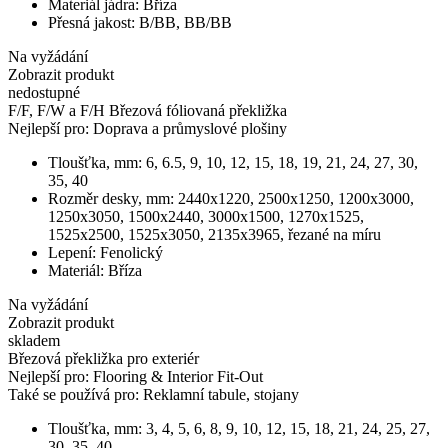
Materiál jádra:
Bříza
Přesná jakost:
B/BB, BB/BB
Na vyžádání
Zobrazit produkt
nedostupné
F/F, F/W a F/H Březová fóliovaná překližka
Nejlepší pro:
Doprava a průmyslové plošiny
Tloušťka, mm:
6, 6.5, 9, 10, 12, 15, 18, 19, 21, 24, 27, 30,
35, 40
Rozměr desky, mm:
2440х1220, 2500х1250, 1200х3000,
1250х3050, 1500х2440, 3000х1500, 1270x1525,
1525х2500, 1525х3050, 2135х3965, řezané na míru
Lepení:
Fenolický
Materiál:
Bříza
Na vyžádání
Zobrazit produkt
skladem
Březová překližka pro exteriér
Nejlepší pro:
Flooring & Interior Fit-Out
Také se používá pro:
Reklamní tabule, stojany
Tloušťka, mm:
3, 4, 5, 6, 8, 9, 10, 12, 15, 18, 21, 24, 25, 27,
30, 35, 40