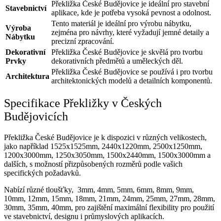
Překližka České Budějovice je ideální pro stavební
Stavebnictví
aplikace, kde je potřeba vysoká pevnost a odolnost.
Tento materiál je ideální pro výrobu nábytku,
Výroba
zejména pro návrhy, které vyžadují jemné detaily a
Nábytku
precizní zpracování.
Dekorativní
Překližka České Budějovice je skvělá pro tvorbu
Prvky
dekorativních předmětů a uměleckých děl.
Překližka České Budějovice se používá i pro tvorbu
Architektura
architektonických modelů a detailních komponentů.
Specifikace Překližky v Českých
Budějovicích
Překližka České Budějovice je k dispozici v různých velikostech,
jako například 1525x1525mm, 2440x1220mm, 2500х1250mm,
1200х3000mm, 1250х3050mm, 1500х2440mm, 1500х3000mm a
dalších, s možností přizpůsobených rozměrů podle vašich
specifických požadavků.
Nabízí různé tloušťky, 3mm, 4mm, 5mm, 6mm, 8mm, 9mm,
10mm, 12mm, 15mm, 18mm, 21mm, 24mm, 25mm, 27mm, 28mm,
30mm, 35mm, 40mm, pro zajištění maximální flexibility pro použití
ve stavebnictví, designu i průmyslových aplikacích.