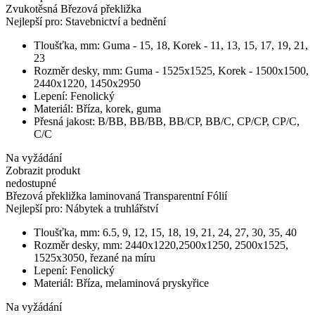
Zvukotěsná Březová překližka
Nejlepší pro:
Stavebnictví a bednění
Tloušťka, mm:
Guma - 15, 18, Korek - 11, 13, 15, 17, 19, 21,
23
Rozměr desky, mm:
Guma - 1525x1525, Korek - 1500x1500,
2440х1220, 1450x2950
Lepení:
Fenolický
Materiál:
Bříza, korek, guma
Přesná jakost:
В/BB, BB/BB, BB/CP, BB/C, CP/CP, CP/C,
C/C
Na vyžádání
Zobrazit produkt
nedostupné
Březová překližka laminovaná Transparentní Fólií
Nejlepší pro:
Nábytek a truhlářství
Tloušťka, mm:
6.5, 9, 12, 15, 18, 19, 21, 24, 27, 30, 35, 40
Rozměr desky, mm:
2440х1220,2500x1250, 2500x1525,
1525x3050, řezané na míru
Lepení:
Fenolický
Materiál:
Bříza, melaminová pryskyřice
Na vyžádání