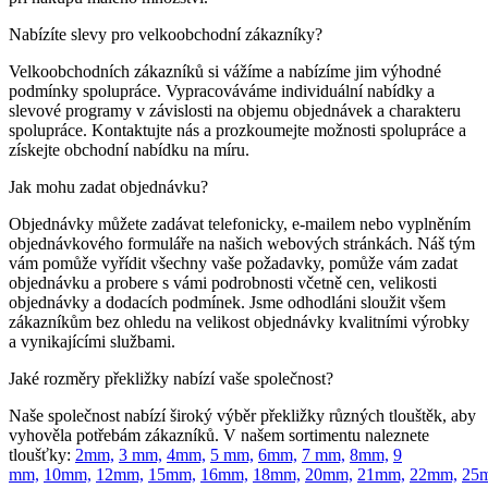
Nabízíte slevy pro velkoobchodní zákazníky?
Velkoobchodních zákazníků si vážíme a nabízíme jim výhodné
podmínky spolupráce. Vypracováváme individuální nabídky a
slevové programy v závislosti na objemu objednávek a charakteru
spolupráce. Kontaktujte nás a prozkoumejte možnosti spolupráce a
získejte obchodní nabídku na míru.
Jak mohu zadat objednávku?
Objednávky můžete zadávat telefonicky, e-mailem nebo vyplněním
objednávkového formuláře na našich webových stránkách. Náš tým
vám pomůže vyřídit všechny vaše požadavky, pomůže vám zadat
objednávku a probere s vámi podrobnosti včetně cen, velikosti
objednávky a dodacích podmínek. Jsme odhodláni sloužit všem
zákazníkům bez ohledu na velikost objednávky kvalitními výrobky
a vynikajícími službami.
Jaké rozměry překližky nabízí vaše společnost?
Naše společnost nabízí široký výběr překližky různých tlouštěk, aby
vyhověla potřebám zákazníků. V našem sortimentu naleznete
tloušťky:
2mm,
3 mm,
4mm,
5 mm,
6mm,
7 mm,
8mm,
9
mm,
10mm,
12mm,
15mm,
16mm,
18mm,
20mm,
21mm,
22mm,
25