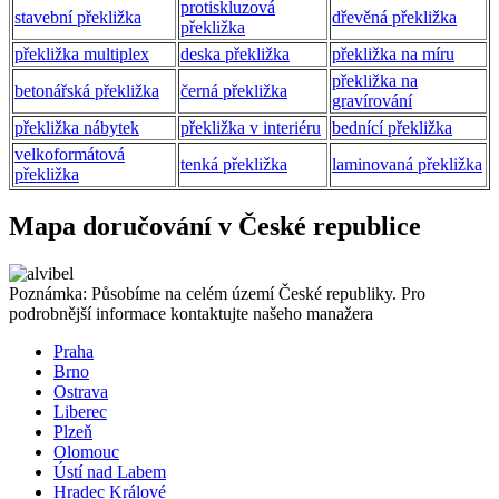
protiskluzová
stavební překližka
dřevěná překližka
překližka
překližka multiplex
deska překližka
překližka na míru
překližka na
betonářská překližka
černá překližka
gravírování
překližka nábytek
překližka v interiéru
bednící překližka
velkoformátová
tenká překližka
laminovaná překližka
překližka
Mapa doručování v České republice
Poznámka: Působíme na celém území České republiky. Pro
podrobnější informace kontaktujte našeho manažera
Praha
Brno
Ostrava
Liberec
Plzeň
Olomouc
Ústí nad Labem
Hradec Králové