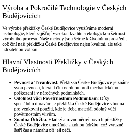
Výroba a Pokročilé Technologie v Českých
Budějovicích
Ve výrobě překližky České Budějovice využíváme moderní
technologie, které zajišťují vysokou kvalitu a ekologickou šetrnost
výrobního procesu. Naše metody jsou šetrné k životnímu prostředí,
což činí naši překližku České Budějovice nejen kvalitní, ale také
udržitelnou volbou.
Hlavní Vlastnosti Překližky v Českých
Budějovicích
Pevnost a Trvanlivost
: Překližka České Budějovice je známá
svou pevností, která ji činí odolnou proti mechanickému
poškození i v náročných podmínkách.
Odolnost vůči Povětrnostním Podmínkám
: Díky
speciálním úpravám je překližka České Budějovice vhodná
pro venkovní použití, kde je třeba materiál odolný vůči
povětrnostním vlivům.
Snadná Údržba
: Hladký a rovnoměrný povrch překližky
České Budějovice umožňuje snadnou údržbu, což výrazně
šetří čas a námahu při její péči.