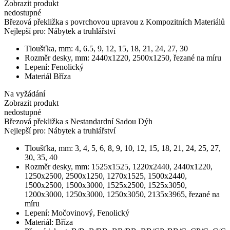
Zobrazit produkt
nedostupné
Březová překližka s povrchovou upravou z Kompozitních Materiálů
Nejlepší pro:
Nábytek a truhlářství
Tloušťka, mm:
4, 6.5, 9, 12, 15, 18, 21, 24, 27, 30
Rozměr desky, mm:
2440х1220, 2500x1250, řezané na míru
Lepení:
Fenolický
Materiál
Bříza
Na vyžádání
Zobrazit produkt
nedostupné
Březová překližka s Nestandardní Sadou Dýh
Nejlepší pro:
Nábytek a truhlářství
Tloušťka, mm:
3, 4, 5, 6, 8, 9, 10, 12, 15, 18, 21, 24, 25, 27,
30, 35, 40
Rozměr desky, mm:
1525x1525, 1220x2440, 2440x1220,
1250x2500, 2500x1250, 1270x1525, 1500x2440,
1500x2500, 1500x3000, 1525x2500, 1525x3050,
1200x3000, 1250x3000, 1250x3050, 2135х3965, řezané na
míru
Lepení:
Močovinový, Fenolický
Materiál:
Bříza