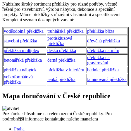
Nabízíme široký sortiment překližky pro různé potřeby, včetně
řešení pro stavebnictví, výrobu nábytku, dekorace a speciální
projekty. Máme překližky s různými vlastnostmi a specifikacemi.
Kompletní seznam dostupných variant:
voděodolná překližka
truhlářská překližka
překližka bříza
protiskluzová
stavební překližka
dřevěná překližka
překližka
překližka multiplex
deska překližka
překližka na míru
překližka na
betonářská překližka
černá překližka
gravírování
překližka nábytek
překližka v interiéru
bednící překližka
velkoformátová
tenká překližka
laminovaná překližka
překližka
Mapa doručování v České republice
Poznámka: Působíme na celém území České republiky. Pro
podrobnější informace kontaktujte našeho manažera
Praha