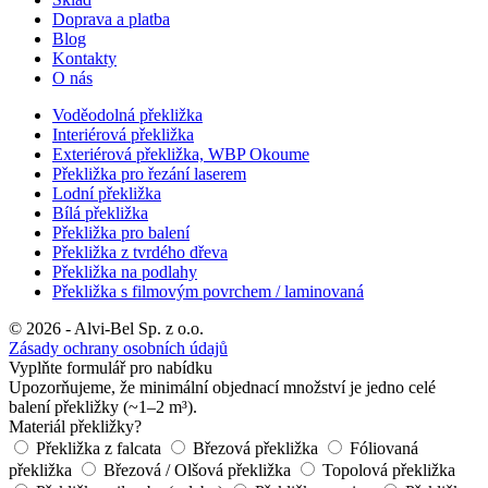
Doprava a platba
Blog
Kontakty
O nás
Voděodolná překližka
Interiérová překližka
Exteriérová překližka, WBP Okoume
Překližka pro řezání laserem
Lodní překližka
Bílá překližka
Překližka pro balení
Překližka z tvrdého dřeva
Překližka na podlahy
Překližka s filmovým povrchem / laminovaná
© 2026 - Alvi-Bel Sp. z o.o.
Zásady ochrany osobních údajů
Vyplňte formulář pro nabídku
Upozorňujeme, že minimální objednací množství je jedno celé
balení překližky (~1–2 m³).
Materiál překližky?
Překližka z falcata
Březová překližka
Fóliovaná
překližka
Březová / Olšová překližka
Topolová překližka