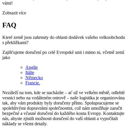
vámi!
Zobrazit více
FAQ
Které země jsou zahrnuty do oblasti dodávek vašeho velkoobchodu
s překližkami?
Zajišťujeme doručení po celé Evropské unii i mimo ni, včetně zemí
jako
Anglie
Itálie
Německo
Francie.
Nezáleží na tom, kde se nacházíte – ať už ve velkém městě, odlehlé
vesnici nebo na vzdáleném ostrově – naše logistika je organizována
tak, aby vám produkty byly doručeny přímo. Spolupracujeme se
spolehlivými dopravními společnostmi, což nám umožňuje zaručit
bezpečné a včasné doručení do každého kouta Evropy. Kontaktujte
nás, abyste zjistili možnosti doručení do vaší oblasti a vypočítali
náklady se všemi detaily.