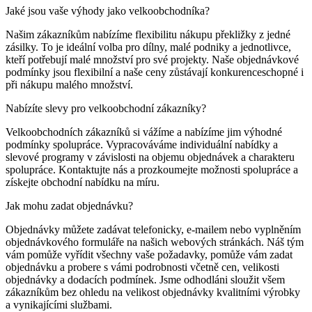
Jaké jsou vaše výhody jako velkoobchodníka?
Našim zákazníkům nabízíme flexibilitu nákupu překližky z jedné
zásilky. To je ideální volba pro dílny, malé podniky a jednotlivce,
kteří potřebují malé množství pro své projekty. Naše objednávkové
podmínky jsou flexibilní a naše ceny zůstávají konkurenceschopné i
při nákupu malého množství.
Nabízíte slevy pro velkoobchodní zákazníky?
Velkoobchodních zákazníků si vážíme a nabízíme jim výhodné
podmínky spolupráce. Vypracováváme individuální nabídky a
slevové programy v závislosti na objemu objednávek a charakteru
spolupráce. Kontaktujte nás a prozkoumejte možnosti spolupráce a
získejte obchodní nabídku na míru.
Jak mohu zadat objednávku?
Objednávky můžete zadávat telefonicky, e-mailem nebo vyplněním
objednávkového formuláře na našich webových stránkách. Náš tým
vám pomůže vyřídit všechny vaše požadavky, pomůže vám zadat
objednávku a probere s vámi podrobnosti včetně cen, velikosti
objednávky a dodacích podmínek. Jsme odhodláni sloužit všem
zákazníkům bez ohledu na velikost objednávky kvalitními výrobky
a vynikajícími službami.