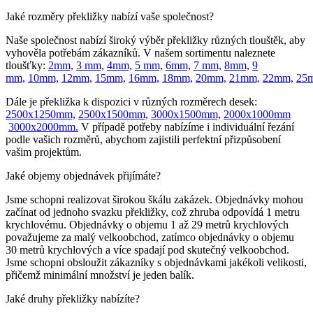
Jaké rozměry překližky nabízí vaše společnost?
Naše společnost nabízí široký výběr překližky různých tlouštěk, aby
vyhověla potřebám zákazníků. V našem sortimentu naleznete
tloušťky:
2mm,
3 mm,
4mm,
5 mm,
6mm,
7 mm,
8mm,
9
mm,
10mm,
12mm,
15mm,
16mm,
18mm,
20mm,
21mm,
22mm,
25
Dále je překližka k dispozici v různých rozměrech desek:
2500x1250mm,
2500x1500mm,
3000x1500mm,
2000x1000mm
3000x2000mm.
V případě potřeby nabízíme i individuální řezání
podle vašich rozměrů, abychom zajistili perfektní přizpůsobení
vašim projektům.
Jaké objemy objednávek přijímáte?
Jsme schopni realizovat širokou škálu zakázek. Objednávky mohou
začínat od jednoho svazku překližky, což zhruba odpovídá 1 metru
krychlovému. Objednávky o objemu 1 až 29 metrů krychlových
považujeme za malý velkoobchod, zatímco objednávky o objemu
30 metrů krychlových a více spadají pod skutečný velkoobchod.
Jsme schopni obsloužit zákazníky s objednávkami jakékoli velikosti,
přičemž minimální množství je jeden balík.
Jaké druhy překližky nabízíte?