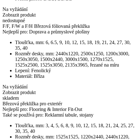
Na vyžádání
Zobrazit produkt
nedostupné
F/F, F/W a F/H Březová fóliovaná překližka
Nejlepší pro:
Doprava a průmyslové plošiny
Tloušťka, mm:
6, 6.5, 9, 10, 12, 15, 18, 19, 21, 24, 27, 30,
35, 40
Rozměr desky, mm:
2440х1220, 2500х1250, 1200х3000,
1250х3050, 1500х2440, 3000х1500, 1270x1525,
1525х2500, 1525х3050, 2135х3965, řezané na míru
Lepení:
Fenolický
Materiál:
Bříza
Na vyžádání
Zobrazit produkt
skladem
Březová překližka pro exteriér
Nejlepší pro:
Flooring & Interior Fit-Out
Také se používá pro:
Reklamní tabule, stojany
Tloušťka, mm:
3, 4, 5, 6, 8, 9, 10, 12, 15, 18, 21, 24, 25, 27,
30, 35, 40
Rozměr desky, mm:
1525x1525, 1220x2440, 2440x1220,