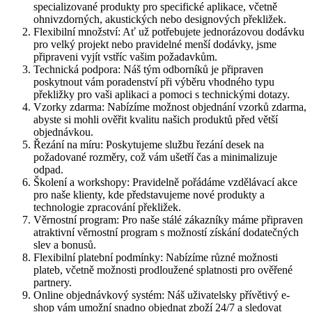
specializované produkty pro specifické aplikace, včetně
ohnivzdorných, akustických nebo designových překližek.
Flexibilní množství: Ať už potřebujete jednorázovou dodávku
pro velký projekt nebo pravidelné menší dodávky, jsme
připraveni vyjít vstříc vašim požadavkům.
Technická podpora: Náš tým odborníků je připraven
poskytnout vám poradenství při výběru vhodného typu
překližky pro vaši aplikaci a pomoci s technickými dotazy.
Vzorky zdarma: Nabízíme možnost objednání vzorků zdarma,
abyste si mohli ověřit kvalitu našich produktů před větší
objednávkou.
Řezání na míru: Poskytujeme službu řezání desek na
požadované rozměry, což vám ušetří čas a minimalizuje
odpad.
Školení a workshopy: Pravidelně pořádáme vzdělávací akce
pro naše klienty, kde představujeme nové produkty a
technologie zpracování překližek.
Věrnostní program: Pro naše stálé zákazníky máme připraven
atraktivní věrnostní program s možností získání dodatečných
slev a bonusů.
Flexibilní platební podmínky: Nabízíme různé možnosti
plateb, včetně možnosti prodloužené splatnosti pro ověřené
partnery.
Online objednávkový systém: Náš uživatelsky přívětivý e-
shop vám umožní snadno objednat zboží 24/7 a sledovat