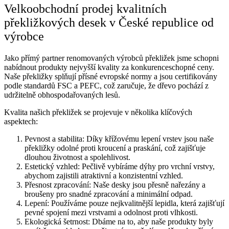
Velkoobchodní prodej kvalitních
překližkových desek v České republice od
výrobce
Jako přímý partner renomovaných výrobců překližek jsme schopni
nabídnout produkty nejvyšší kvality za konkurenceschopné ceny.
Naše překližky splňují přísné evropské normy a jsou certifikovány
podle standardů FSC a PEFC, což zaručuje, že dřevo pochází z
udržitelně obhospodařovaných lesů.
Kvalita našich překližek se projevuje v několika klíčových
aspektech:
Pevnost a stabilita: Díky křížovému lepení vrstev jsou naše
překližky odolné proti kroucení a praskání, což zajišťuje
dlouhou životnost a spolehlivost.
Estetický vzhled: Pečlivě vybíráme dýhy pro vrchní vrstvy,
abychom zajistili atraktivní a konzistentní vzhled.
Přesnost zpracování: Naše desky jsou přesně nařezány a
broušeny pro snadné zpracování a minimální odpad.
Lepení: Používáme pouze nejkvalitnější lepidla, která zajišťují
pevné spojení mezi vrstvami a odolnost proti vlhkosti.
Ekologická šetrnost: Dbáme na to, aby naše produkty byly