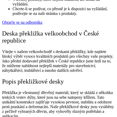
vyžádání.
Chcete-li se podívat, co přesně je k dispozici na vyžádání,
podívejte se na naši stránku s produkty.
Obraťte se na odborníka
Deska překližka velkoobchod v České
republice
Vítejte v našem velkoobchodě s deskami překližky, kde najdete
široký výběr vysoce kvalitních produktů pro všechny vaše projekty.
Jako přední dodavatel překližek v České republice jsme hrdí na to,
že můžeme nabídnout nejlepší materiály pro stavebnictví,
nábytkářství, truhlářství a mnoho dalších odvětví.
Popis překližkové desky
Překližka je všestranný dřevěný materiál, který se skládá z několika
tenkých vrstev dýhy, které jsou na sebe nalepeny křížem. Tato
unikátní konstrukce zajišťuje vysokou pevnost, stabilitu a odolnost
proti praskání a deformacím. Naše překližkové desky jsou vyráběny
z pečlivě vybraných dřevin, aby vyhověly různým potřebám a
aplikacím.