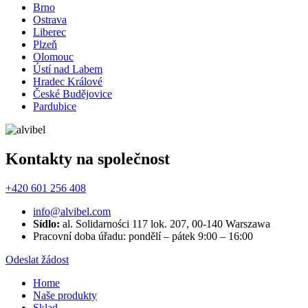
Brno
Ostrava
Liberec
Plzeň
Olomouc
Ústí nad Labem
Hradec Králové
České Budějovice
Pardubice
Kontakty na společnost
+420 601 256 408
info@alvibel.com
Sídlo:
al. Solidarności 117 lok. 207, 00-140 Warszawa
Pracovní doba úřadu: pondělí – pátek 9:00 – 16:00
Odeslat žádost
Home
Naše produkty
Sklad