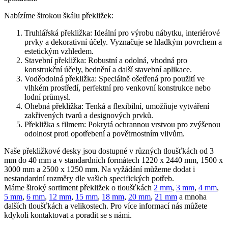
Nabízíme širokou škálu překližek:
Truhlářská překližka: Ideální pro výrobu nábytku, interiérové
prvky a dekorativní účely. Vyznačuje se hladkým povrchem a
estetickým vzhledem.
Stavební překližka: Robustní a odolná, vhodná pro
konstrukční účely, bednění a další stavební aplikace.
Voděodolná překližka: Speciálně ošetřená pro použití ve
vlhkém prostředí, perfektní pro venkovní konstrukce nebo
lodní průmysl.
Ohebná překližka: Tenká a flexibilní, umožňuje vytváření
zakřivených tvarů a designových prvků.
Překližka s filmem: Pokrytá ochrannou vrstvou pro zvýšenou
odolnost proti opotřebení a povětrnostním vlivům.
Naše překližkové desky jsou dostupné v různých tloušťkách od 3
mm do 40 mm a v standardních formátech 1220 x 2440 mm, 1500 x
3000 mm a 2500 x 1250 mm. Na vyžádání můžeme dodat i
nestandardní rozměry dle vašich specifických potřeb.
Máme široký sortiment překližek o tloušťkách
2 mm
,
3 mm
,
4 mm
,
5 mm
,
6 mm
,
12 mm
,
15 mm
,
18 mm
,
20 mm
,
21 mm
a mnoha
dalších tloušťkách a velikostech. Pro více informací nás můžete
kdykoli kontaktovat a poradit se s námi.