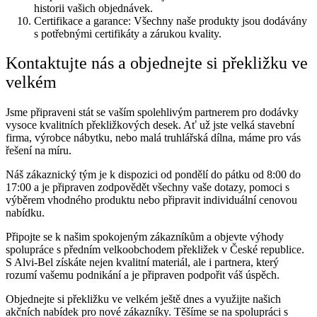
historii vašich objednávek.
Certifikace a garance: Všechny naše produkty jsou dodávány
s potřebnými certifikáty a zárukou kvality.
Kontaktujte nás a objednejte si překližku ve
velkém
Jsme připraveni stát se vaším spolehlivým partnerem pro dodávky
vysoce kvalitních překližkových desek. Ať už jste velká stavební
firma, výrobce nábytku, nebo malá truhlářská dílna, máme pro vás
řešení na míru.
Náš zákaznický tým je k dispozici od pondělí do pátku od 8:00 do
17:00 a je připraven zodpovědět všechny vaše dotazy, pomoci s
výběrem vhodného produktu nebo připravit individuální cenovou
nabídku.
Připojte se k našim spokojeným zákazníkům a objevte výhody
spolupráce s předním velkoobchodem překližek v České republice.
S Alvi-Bel získáte nejen kvalitní materiál, ale i partnera, který
rozumí vašemu podnikání a je připraven podpořit váš úspěch.
Objednejte si překližku ve velkém ještě dnes a využijte našich
akčních nabídek pro nové zákazníky. Těšíme se na spolupráci s