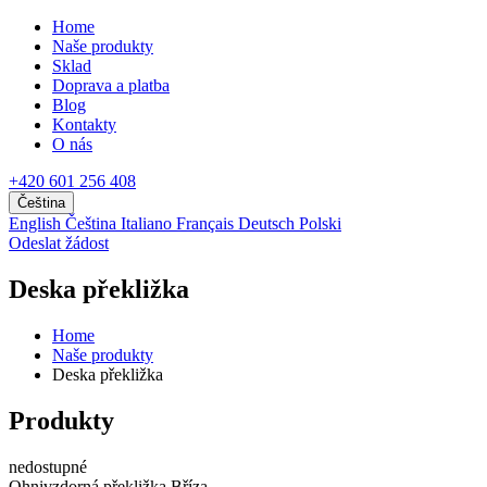
Home
Naše produkty
Sklad
Doprava a platba
Blog
Kontakty
O nás
+420 601 256 408
Čeština
English
Čeština
Italiano
Français
Deutsch
Polski
Odeslat žádost
Deska překližka
Home
Naše produkty
Deska překližka
Produkty
nedostupné
Ohnivzdorná překližka Bříza