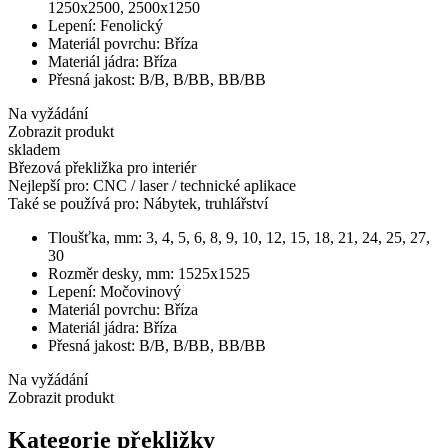
1250x2500, 2500x1250
Lepení:
Fenolický
Materiál povrchu:
Bříza
Materiál jádra:
Bříza
Přesná jakost:
B/B, B/BB, BB/BB
Na vyžádání
Zobrazit produkt
skladem
Březová překližka pro interiér
Nejlepší pro:
CNC / laser / technické aplikace
Také se používá pro:
Nábytek, truhlářství
Tloušťka, mm:
3, 4, 5, 6, 8, 9, 10, 12, 15, 18, 21, 24, 25, 27,
30
Rozměr desky, mm:
1525x1525
Lepení:
Močovinový
Materiál povrchu:
Bříza
Materiál jádra:
Bříza
Přesná jakost:
B/B, B/BB, BB/BB
Na vyžádání
Zobrazit produkt
Kategorie překližky