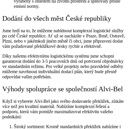
vyráběny s ohledem na životní prostředí a splňovaly přísné
emisní normy.
Dodání do všech měst České republiky
Jsme hrdí na to, že můžeme nabídnout komplexní logistické služby
po celé České republice. Ať už se nacházíte v Praze, Brně, Ostravě,
Plzni, nebo v jakémkoli jiném městě či obci, jsme připraveni dodat
vám požadované překližkové desky rychle a efektivně.
Díky našemu efektivnímu logistickému systému jsme schopni
garantovat dodání do 3-5 pracovních dnů od potvrzení objednávky
ve standardním režimu. Pro velké projekty nebo pravidelné odběry
můžeme navrhnout individuální dodací plán, který bude přesně
odpovídat vašim potřebám.
Výhody spolupráce se společností Alvi-Bel
Když si vyberete Alvi-Bel jako svého dodavatele překližek, získáte
více než jen kvalitní materiál. Nabízíme komplexní řešení a
podporu, která vám pomůže maximalizovat efektivitu vašeho
podnikání:
Široký sortiment: Kromě standardních překližek nabízíme i